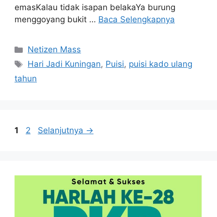
emasKalau tidak isapan belakaYa burung
menggoyang bukit …
Baca Selengkapnya
Kategori
Netizen Mass
Tag
Hari Jadi Kuningan
,
Puisi
,
puisi kado ulang
tahun
Halaman
Halaman
1
2
Selanjutnya
→