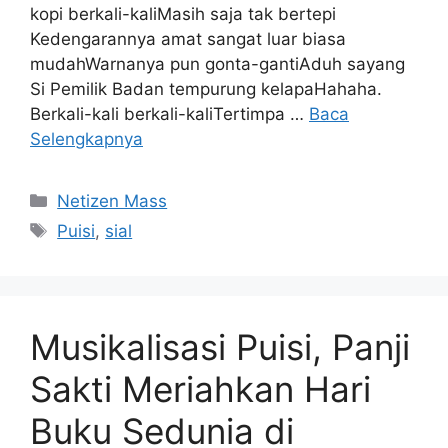
kopi berkali-kaliMasih saja tak bertepi
Kedengarannya amat sangat luar biasa
mudahWarnanya pun gonta-gantiAduh sayang
Si Pemilik Badan tempurung kelapaHahaha.
Berkali-kali berkali-kaliTertimpa …
Baca
Selengkapnya
Kategori
Netizen Mass
Tag
Puisi
,
sial
Musikalisasi Puisi, Panji
Sakti Meriahkan Hari
Buku Sedunia di