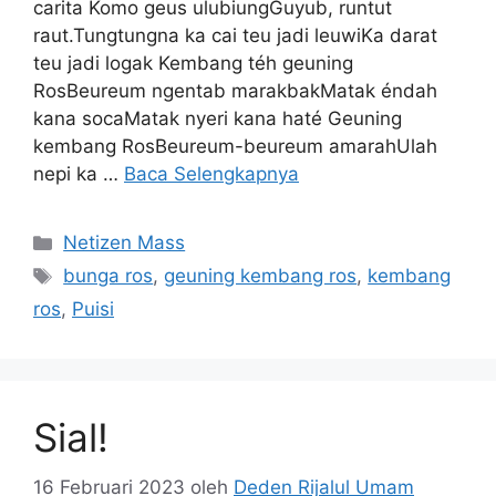
carita Komo geus ulubiungGuyub, runtut
raut.Tungtungna ka cai teu jadi leuwiKa darat
teu jadi logak Kembang téh geuning
RosBeureum ngentab marakbakMatak éndah
kana socaMatak nyeri kana haté Geuning
kembang RosBeureum-beureum amarahUlah
nepi ka …
Baca Selengkapnya
Kategori
Netizen Mass
Tag
bunga ros
,
geuning kembang ros
,
kembang
ros
,
Puisi
Sial!
16 Februari 2023
oleh
Deden Rijalul Umam