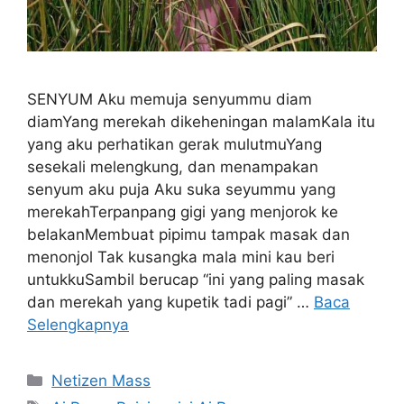
SENYUM Aku memuja senyummu diam
diamYang merekah dikeheningan malamKala itu
yang aku perhatikan gerak mulutmuYang
sesekali melengkung, dan menampakan
senyum aku puja Aku suka seyummu yang
merekahTerpanpang gigi yang menjorok ke
belakanMembuat pipimu tampak masak dan
menonjol Tak kusangka mala mini kau beri
untukkuSambil berucap “ini yang paling masak
dan merekah yang kupetik tadi pagi” …
Baca
Selengkapnya
Kategori
Netizen Mass
Tag