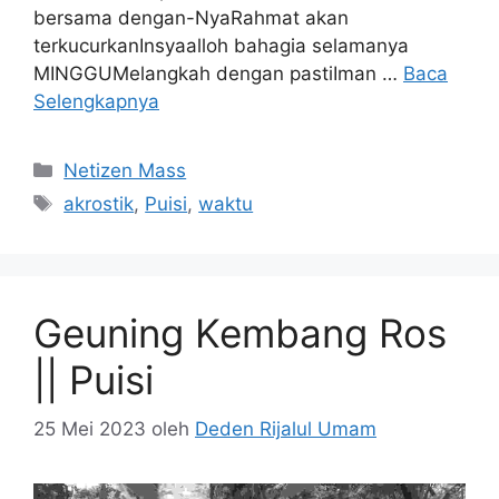
bersama dengan-NyaRahmat akan
terkucurkanInsyaalloh bahagia selamanya
MINGGUMelangkah dengan pastiIman …
Baca
Selengkapnya
Kategori
Netizen Mass
Tag
akrostik
,
Puisi
,
waktu
Geuning Kembang Ros
|| Puisi
25 Mei 2023
oleh
Deden Rijalul Umam