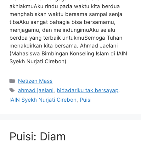
akhlakmuAku rindu pada waktu kita berdua
menghabiskan waktu bersama sampai senja
tibaAku sangat bahagia bisa bersamamu,
menjagamu, dan melindungimuAku selalu
berdoa yang terbaik untukmuSemoga Tuhan
menakdirkan kita bersama. Ahmad Jaelani
(Mahasiswa Bimbingan Konseling Islam di IAIN
Syekh Nurjati Cirebon)
Kategori
Netizen Mass
Tag
ahmad jaelani
,
bidadariku tak bersayap
,
IAIN Syekh Nurjati Cirebon
,
Puisi
Puisi: Diam