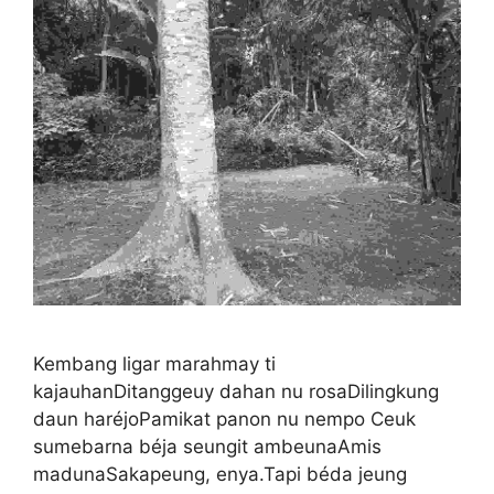
Kembang ligar marahmay ti
kajauhanDitanggeuy dahan nu rosaDilingkung
daun haréjoPamikat panon nu nempo Ceuk
sumebarna béja seungit ambeunaAmis
madunaSakapeung, enya.Tapi béda jeung