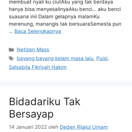
membuat nyali ku ciutAku yang tak berdaya
hanya bisa menyesalinyaAku benci… aku benci
suasana inii Dalam gelapnya malamKu
merenung, manangis tak bersuaraSemesta pun
…
Baca Selengkapnya
Kategori
Netizen Mass
Tag
bayang bayang kelam masa lalu
,
Puisi
,
Salsabila Fikriyah Hakim
Bidadariku Tak
Bersayap
14 Januari 2022
oleh
Deden Rijalul Umam