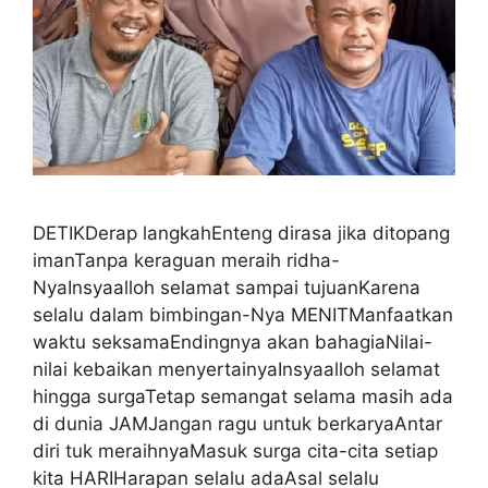
DETIKDerap langkahEnteng dirasa jika ditopang
imanTanpa keraguan meraih ridha-
NyaInsyaalloh selamat sampai tujuanKarena
selalu dalam bimbingan-Nya MENITManfaatkan
waktu seksamaEndingnya akan bahagiaNilai-
nilai kebaikan menyertainyaInsyaalloh selamat
hingga surgaTetap semangat selama masih ada
di dunia JAMJangan ragu untuk berkaryaAntar
diri tuk meraihnyaMasuk surga cita-cita setiap
kita HARIHarapan selalu adaAsal selalu