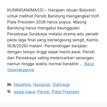
KUNINGAN(MASS) – Harapan ribuan Bobotoh
untuk melihat Persib Bandung mengangkat trofi
Piala Presiden 2026 harus pupus. Maung
Bandung harus mengakui keunggulan
Persebaya Surabaya melalui drama adu penalti
pada laga final yang berlangsung sengit, Kamis
(6/8/2026) malam. Pertandingan berjalan
dengan tempo tinggi sejak menit awal. Persib
dan Persebaya saling melancarkan serangan,
namun hingga waktu normal berakhir …
Baca
Selengkapnya
Kategori
Headline
,
Nasional
,
Olahraga
Tag
gagal juara
,
Persib
,
Piala Presiden