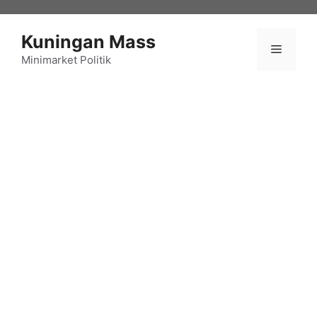
Langsung
ke
Kuningan Mass
isi
Menu
Minimarket Politik