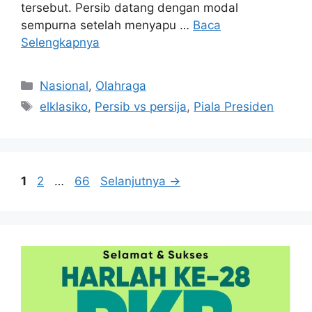
tersebut. Persib datang dengan modal
sempurna setelah menyapu …
Baca
Selengkapnya
Kategori
Nasional
,
Olahraga
Tag
elklasiko
,
Persib vs persija
,
Piala Presiden
Halaman
Halaman
Halaman
1
2
…
66
Selanjutnya
→