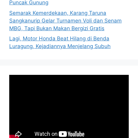
Puncak Gunung
Semarak Kemerdekaan, Karang Taruna
Sangkanurip Gelar Turnamen Voli dan Senam
MBG, Tapi Bukan Makan Bergizi Gratis
Lagi, Motor Honda Beat Hilang di Benda
Luragung, Kejadiannya Menjelang Subuh