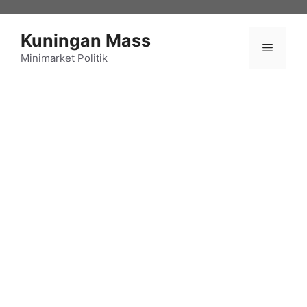
Langsung
ke
Kuningan Mass
isi
Menu
Minimarket Politik