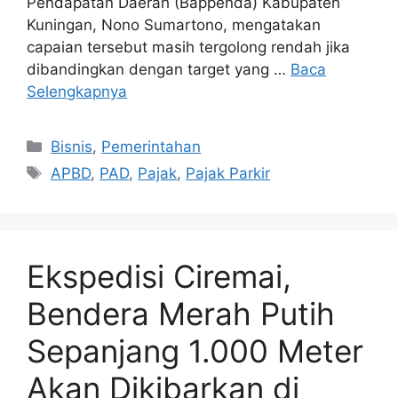
Pendapatan Daerah (Bappenda) Kabupaten
Kuningan, Nono Sumartono, mengatakan
capaian tersebut masih tergolong rendah jika
dibandingkan dengan target yang …
Baca
Selengkapnya
Kategori
Bisnis
,
Pemerintahan
Tag
APBD
,
PAD
,
Pajak
,
Pajak Parkir
Ekspedisi Ciremai,
Bendera Merah Putih
Sepanjang 1.000 Meter
Akan Dikibarkan di