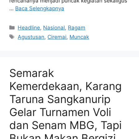
rencananya menjadi puncak kegiatan sekaligus
…
Baca Selengkapnya
Kategori
Headline
,
Nasional
,
Ragam
Tag
Agustusan
,
Ciremai
,
Muncak
Semarak
Kemerdekaan, Karang
Taruna Sangkanurip
Gelar Turnamen Voli
dan Senam MBG, Tapi
Bukan Makan Bergizi