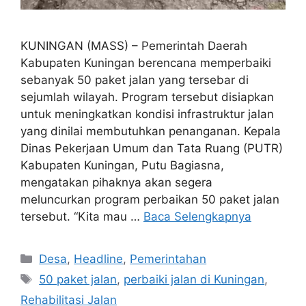
KUNINGAN (MASS) – Pemerintah Daerah
Kabupaten Kuningan berencana memperbaiki
sebanyak 50 paket jalan yang tersebar di
sejumlah wilayah. Program tersebut disiapkan
untuk meningkatkan kondisi infrastruktur jalan
yang dinilai membutuhkan penanganan. Kepala
Dinas Pekerjaan Umum dan Tata Ruang (PUTR)
Kabupaten Kuningan, Putu Bagiasna,
mengatakan pihaknya akan segera
meluncurkan program perbaikan 50 paket jalan
tersebut. “Kita mau …
Baca Selengkapnya
Kategori
Desa
,
Headline
,
Pemerintahan
Tag
50 paket jalan
,
perbaiki jalan di Kuningan
,
Rehabilitasi Jalan