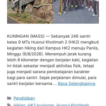
KUNINGAN (MASS) — Sebanyak 246 santri
kelas 9 MTs Husnul Khotimah 2 (HK2) mengikuti
kegiatan hiking dari Kampus HK2 menuju Paniis,
Minggu (9/8/2026). Menempuh jarak kurang
lebih 8 kilometer dengan berjalan kaki, kegiatan
ini tidak sekadar menjadi aktivitas fisik, tetapi
juga menjadi sarana pembelajaran karakter
bagi para santri. Sejak perjalanan dimulai, para
santri berjalan bersama …
Baca Selengkapnya
Kategori
Pendidikan
Tag
Hiking
,
HK2 kuningan
,
Husnul Khotimah
,