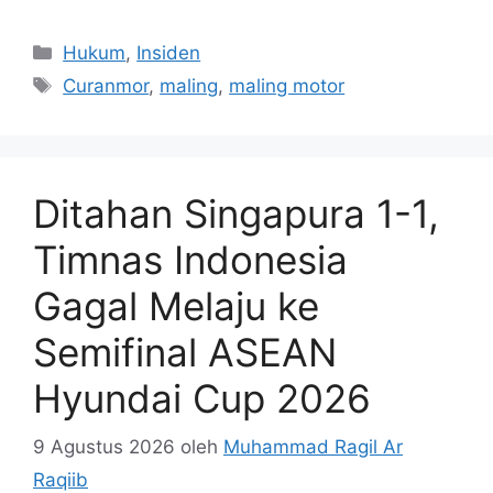
Kategori
Hukum
,
Insiden
Tag
Curanmor
,
maling
,
maling motor
Ditahan Singapura 1-1,
Timnas Indonesia
Gagal Melaju ke
Semifinal ASEAN
Hyundai Cup 2026
9 Agustus 2026
oleh
Muhammad Ragil Ar
Raqiib