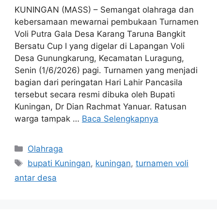
KUNINGAN (MASS) – Semangat olahraga dan
kebersamaan mewarnai pembukaan Turnamen
Voli Putra Gala Desa Karang Taruna Bangkit
Bersatu Cup I yang digelar di Lapangan Voli
Desa Gunungkarung, Kecamatan Luragung,
Senin (1/6/2026) pagi. Turnamen yang menjadi
bagian dari peringatan Hari Lahir Pancasila
tersebut secara resmi dibuka oleh Bupati
Kuningan, Dr Dian Rachmat Yanuar. Ratusan
warga tampak …
Baca Selengkapnya
Kategori
Olahraga
Tag
bupati Kuningan
,
kuningan
,
turnamen voli
antar desa