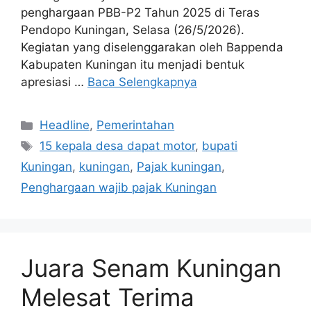
penghargaan PBB-P2 Tahun 2025 di Teras
Pendopo Kuningan, Selasa (26/5/2026).
Kegiatan yang diselenggarakan oleh Bappenda
Kabupaten Kuningan itu menjadi bentuk
apresiasi …
Baca Selengkapnya
Kategori
Headline
,
Pemerintahan
Tag
15 kepala desa dapat motor
,
bupati
Kuningan
,
kuningan
,
Pajak kuningan
,
Penghargaan wajib pajak Kuningan
Juara Senam Kuningan
Melesat Terima