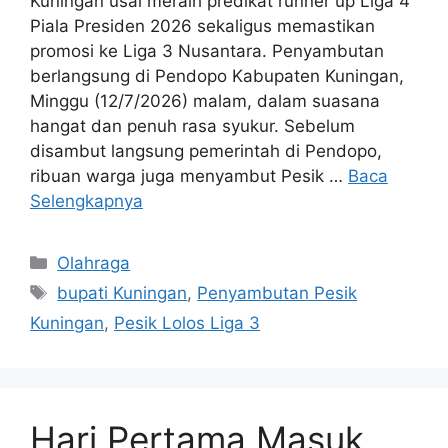
Kuningan usai meraih predikat runner up Liga 4
Piala Presiden 2026 sekaligus memastikan
promosi ke Liga 3 Nusantara. Penyambutan
berlangsung di Pendopo Kabupaten Kuningan,
Minggu (12/7/2026) malam, dalam suasana
hangat dan penuh rasa syukur. Sebelum
disambut langsung pemerintah di Pendopo,
ribuan warga juga menyambut Pesik …
Baca
Selengkapnya
Kategori
Olahraga
Tag
bupati Kuningan
,
Penyambutan Pesik
Kuningan
,
Pesik Lolos Liga 3
Hari Pertama Masuk