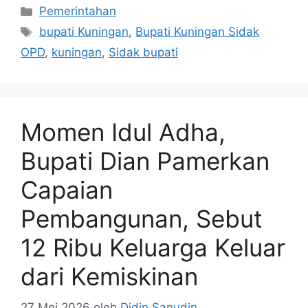
Kategori
Pemerintahan
Tag
bupati Kuningan
,
Bupati Kuningan Sidak
OPD
,
kuningan
,
Sidak bupati
Momen Idul Adha,
Bupati Dian Pamerkan
Capaian
Pembangunan, Sebut
12 Ribu Keluarga Keluar
dari Kemiskinan
27 Mei 2026
oleh
Didin Sanudin