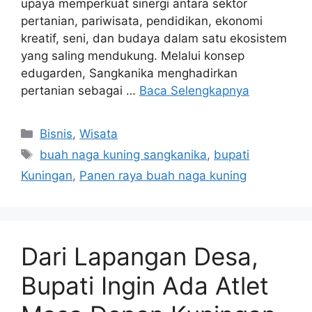
upaya memperkuat sinergi antara sektor
pertanian, pariwisata, pendidikan, ekonomi
kreatif, seni, dan budaya dalam satu ekosistem
yang saling mendukung. Melalui konsep
edugarden, Sangkanika menghadirkan
pertanian sebagai …
Baca Selengkapnya
Kategori
Bisnis
,
Wisata
Tag
buah naga kuning sangkanika
,
bupati
Kuningan
,
Panen raya buah naga kuning
Dari Lapangan Desa,
Bupati Ingin Ada Atlet