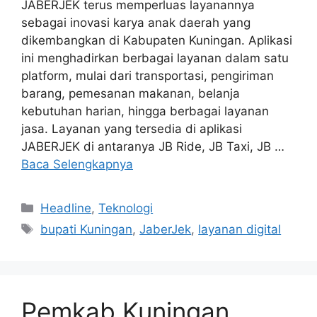
JABERJEK terus memperluas layanannya
sebagai inovasi karya anak daerah yang
dikembangkan di Kabupaten Kuningan. Aplikasi
ini menghadirkan berbagai layanan dalam satu
platform, mulai dari transportasi, pengiriman
barang, pemesanan makanan, belanja
kebutuhan harian, hingga berbagai layanan
jasa. Layanan yang tersedia di aplikasi
JABERJEK di antaranya JB Ride, JB Taxi, JB …
Baca Selengkapnya
Kategori
Headline
,
Teknologi
Tag
bupati Kuningan
,
JaberJek
,
layanan digital
Pemkab Kuningan