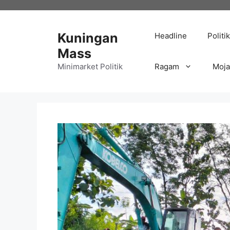
Langsung
ke
isi
Kuningan
Headline
Politik
Mass
Minimarket Politik
Ragam
Moj