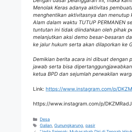
Dengan dasar pelanggaran ini, maka ka
Menolak Keras adanya aktivitas pembuat
menghentikan aktivitasnya dan menutup k
Alam dalam waktu TUTUP PERMANEN serta
tuntutan ini tidak diindahkan oleh piha
melanjutkan aksi demo besar-besaran da
ke jalur hukum serta akan dilaporkan ke 
Demikian berita acara ini dibuat denga
jawab serta bisa dipertanggungjawabkan 
ketua BPD dan sejumlah perwakilan war
Link:
https://www.instagram.com/p/DKZM
https://www.instagram.com/p/DKZMRadJ
Kategori
Desa
Tag
Galian
,
Gunungkarung
,
pasir
“Jeda Sejenak: Muhasabah Diri di Tengah Hiruk