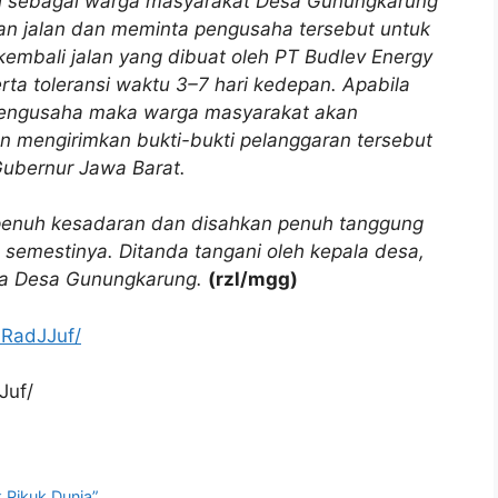
mi sebagai warga masyarakat Desa Gunungkarung
an jalan dan meminta pengusaha tersebut untuk
embali jalan yang dibuat oleh PT Budlev Energy
 toleransi waktu 3–7 hari kedepan. Apabila
k pengusaha maka warga masyarakat akan
n mengirimkan bukti-bukti pelanggaran tersebut
Gubernur Jawa Barat.
n penuh kesadaran dan disahkan penuh tanggung
semestinya. Ditanda tangani oleh kepala desa,
ga Desa Gunungkarung.
(rzl/mgg)
RadJJuf/
Juf/
 Pikuk Dunia”