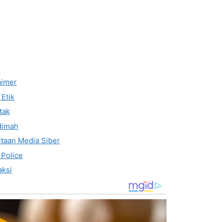
aimer
Etik
tak
dimah
taan Media Siber
 Police
ksi