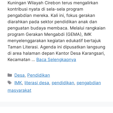
Kuningan Wilayah Cirebon terus mengalirkan
kontribusi nyata di sela-sela program
pengabdian mereka. Kali ini, fokus gerakan
diarahkan pada sektor pendidikan anak dan
penguatan budaya membaca. Melalui rangkaian
program Gerakan Mengabdi (GEMA), IMK
menyelenggarakan kegiatan edukatif bertajuk
Taman Literasi. Agenda ini dipusatkan langsung
di area halaman depan Kantor Desa Karangsari,
Kecamatan …
Baca Selengkapnya
Kategori
Desa
,
Pendidikan
Tag
IMK
,
literasi desa
,
pendidikan
,
pengabdian
masyarakat