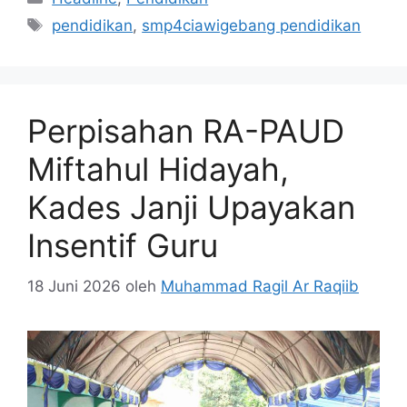
Tag
pendidikan
,
smp4ciawigebang pendidikan
Perpisahan RA-PAUD
Miftahul Hidayah,
Kades Janji Upayakan
Insentif Guru
18 Juni 2026
oleh
Muhammad Ragil Ar Raqiib