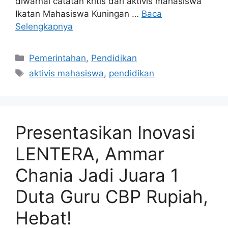
diwarnai catatan kritis dari aktivis mahasiswa
Ikatan Mahasiswa Kuningan …
Baca
Selengkapnya
Kategori
Pemerintahan
,
Pendidikan
Tag
aktivis mahasiswa
,
pendidikan
Presentasikan Inovasi
LENTERA, Ammar
Chania Jadi Juara 1
Duta Guru CBP Rupiah,
Hebat!