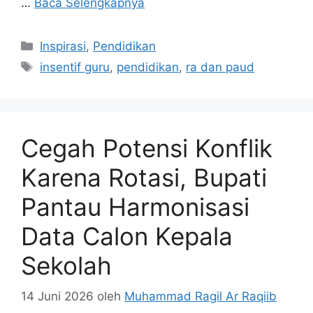
…
Baca Selengkapnya
Kategori
Inspirasi
,
Pendidikan
Tag
insentif guru
,
pendidikan
,
ra dan paud
Cegah Potensi Konflik
Karena Rotasi, Bupati
Pantau Harmonisasi
Data Calon Kepala
Sekolah
14 Juni 2026
oleh
Muhammad Ragil Ar Raqiib