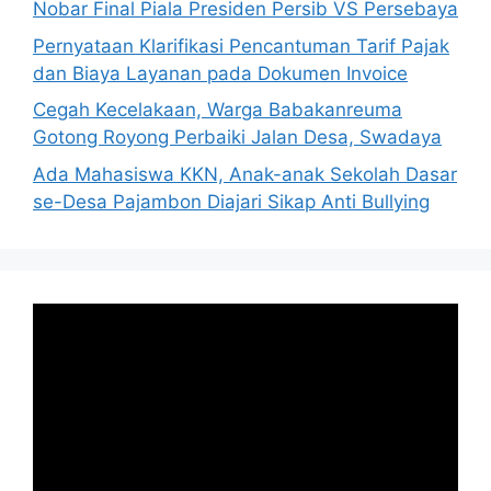
Nobar Final Piala Presiden Persib VS Persebaya
Pernyataan Klarifikasi Pencantuman Tarif Pajak
dan Biaya Layanan pada Dokumen Invoice
Cegah Kecelakaan, Warga Babakanreuma
Gotong Royong Perbaiki Jalan Desa, Swadaya
Ada Mahasiswa KKN, Anak-anak Sekolah Dasar
se-Desa Pajambon Diajari Sikap Anti Bullying