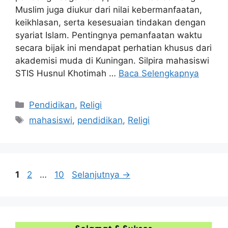
Muslim juga diukur dari nilai kebermanfaatan,
keikhlasan, serta kesesuaian tindakan dengan
syariat Islam. Pentingnya pemanfaatan waktu
secara bijak ini mendapat perhatian khusus dari
akademisi muda di Kuningan. Silpira mahasiswi
STIS Husnul Khotimah …
Baca Selengkapnya
Kategori
Pendidikan
,
Religi
Tag
mahasiswi
,
pendidikan
,
Religi
Halaman
Halaman
Halaman
1
2
…
10
Selanjutnya
→