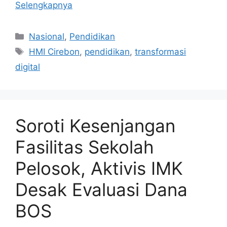
Selengkapnya
Kategori
Nasional
,
Pendidikan
Tag
HMI Cirebon
,
pendidikan
,
transformasi
digital
Soroti Kesenjangan
Fasilitas Sekolah
Pelosok, Aktivis IMK
Desak Evaluasi Dana
BOS