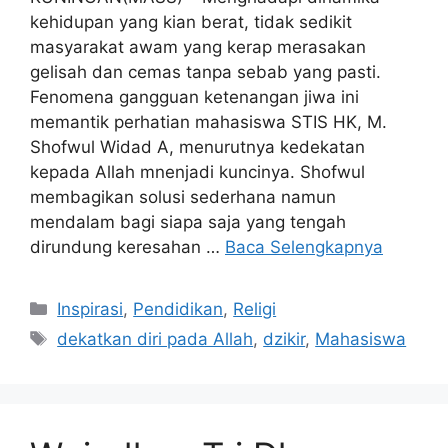
kehidupan yang kian berat, tidak sedikit
masyarakat awam yang kerap merasakan
gelisah dan cemas tanpa sebab yang pasti.
Fenomena gangguan ketenangan jiwa ini
memantik perhatian mahasiswa STIS HK, M.
Shofwul Widad A, menurutnya kedekatan
kepada Allah mnenjadi kuncinya. Shofwul
membagikan solusi sederhana namun
mendalam bagi siapa saja yang tengah
dirundung keresahan …
Baca Selengkapnya
Kategori
Inspirasi
,
Pendidikan
,
Religi
Tag
dekatkan diri pada Allah
,
dzikir
,
Mahasiswa