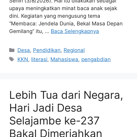
Senin (3/8/2026). Hal itu dilakukan sebagai
upaya meningkatkan minat baca anak sejak
dini. Kegiatan yang mengusung tema
“Membaca: Jendela Dunia, Bekal Masa Depan
Gemilang” itu, …
Baca Selengkapnya
Kategori
Desa
,
Pendidikan
,
Regional
Tag
KKN
,
literasi
,
Mahasiswa
,
pengabdian
Lebih Tua dari Negara,
Hari Jadi Desa
Selajambe ke-237
Bakal Dimeriahkan