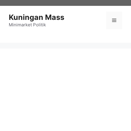
Langsung
ke
Kuningan Mass
isi
Menu
Minimarket Politik