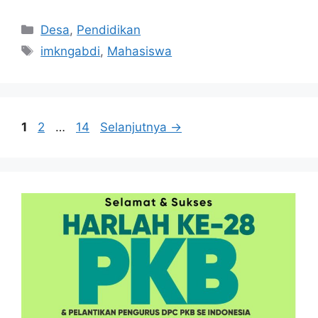
Kategori
Desa
,
Pendidikan
Tag
imkngabdi
,
Mahasiswa
Halaman
Halaman
Halaman
1
2
…
14
Selanjutnya
→