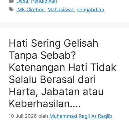
Desa
,
Pendidikan
Tag
IMK Cirebon
,
Mahasiswa
,
pengabdian
Hati Sering Gelisah
Tanpa Sebab?
Ketenangan Hati Tidak
Selalu Berasal dari
Harta, Jabatan atau
Keberhasilan….
10 Juli 2026
oleh
Muhammad Ragil Ar Raqiib