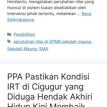
Herdianto, mengatakan perubahan nilai yang
muncul di sistem bukan disebabkan oleh
intervensi pihak tertentu, melainkan …
Baca
Selengkapnya
Kategori
Pendidikan
Tag
perubahan nilai di SPMB sekolah maung
,
Sekolah Maung
,
SMA
PPA Pastikan Kondisi
IRT di Cigugur yang
Diduga Hendak Akhiri
Hidup Kini Membaik