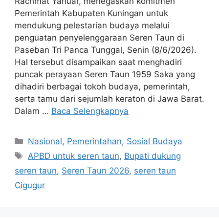
Rachmat Yanuar, menegaskan komitmen
Pemerintah Kabupaten Kuningan untuk
mendukung pelestarian budaya melalui
penguatan penyelenggaraan Seren Taun di
Paseban Tri Panca Tunggal, Senin (8/6/2026).
Hal tersebut disampaikan saat menghadiri
puncak perayaan Seren Taun 1959 Saka yang
dihadiri berbagai tokoh budaya, pemerintah,
serta tamu dari sejumlah keraton di Jawa Barat.
Dalam …
Baca Selengkapnya
Kategori
Nasional
,
Pemerintahan
,
Sosial Budaya
Tag
APBD untuk seren taun
,
Bupati dukung
seren taun
,
Seren Taun 2026
,
seren taun
Cigugur