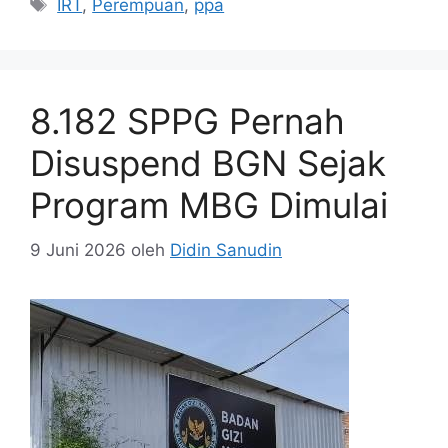
Tag
IRT
,
Perempuan
,
ppa
8.182 SPPG Pernah
Disuspend BGN Sejak
Program MBG Dimulai
9 Juni 2026
oleh
Didin Sanudin