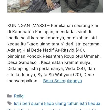
KUNINGAN (MASS) – Pernikahan seorang kiai
di Kabupaten Kuningan, mendadak viral di
media sosil karena kabarnya, pernikahan istri
kedua itu “kado ulang tahun” dari istri pertama.
Adalag Kiai Dede Nadif Ar-Rasyid (40),
pimpinan Pondok Pesantren Roudlotul Ummah,
Desa Gandasoli, Kecamatan Kramatmulya.
Didampingi istri pertamanya, Wida (34), dan
istri keduanya, Syifa Sri Wahyuni (20), Dede
menyampaikan …
Baca Selengkapnya
Kategori
Religi
Tag
Istri beri suami kado ulang tahun istri kedua
,