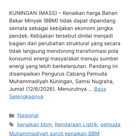
KUNINGAN (MASS) – Kenaikan harga Bahan
Bakar Minyak (BBM) tidak dapat dipandang
semata sebagai kebijakan ekonomi jangka
pendek. Kebijakan tersebut dinilai menjadi
bagian dari perubahan struktural yang secara
tidak langsung mendorong transformasi pola
konsumsi energi masyarakat menuju sumber
energi yang lebih berkelanjutan. Pandang ini
disampaikan Pengurus Cabang Pemuda
Muhammadiyah Kuningan, Samsi Nugraha,
Jumat (12/6/2026). Menurutnya …
Baca
Selengkapnya
Kategori
Nasional
Tag
kenaikan bbm
,
Kendaraan Listrik
,
pemuda
Muhammadiyah soroti kenaikan BBM