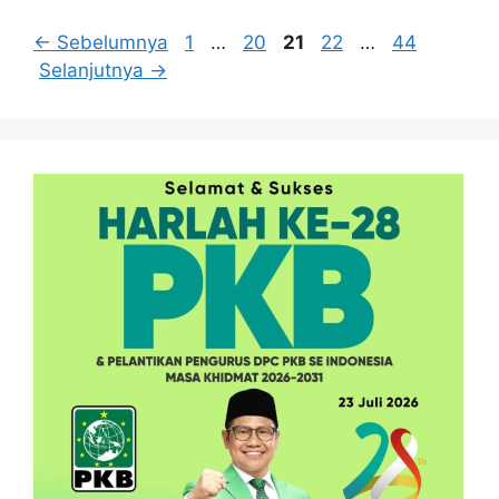
Halaman
Halaman
Halaman
Halaman
Halaman
←
Sebelumnya
1
…
20
21
22
…
44
Selanjutnya
→