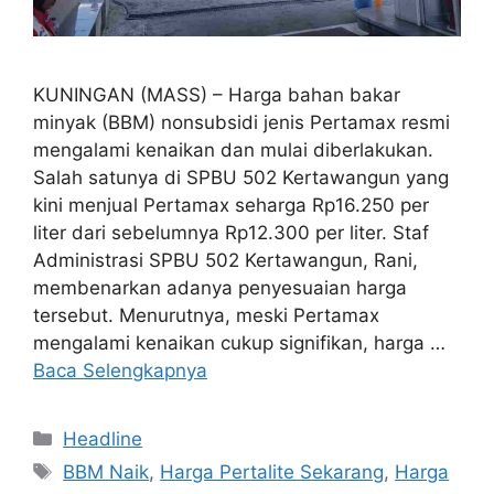
KUNINGAN (MASS) – Harga bahan bakar
minyak (BBM) nonsubsidi jenis Pertamax resmi
mengalami kenaikan dan mulai diberlakukan.
Salah satunya di SPBU 502 Kertawangun yang
kini menjual Pertamax seharga Rp16.250 per
liter dari sebelumnya Rp12.300 per liter. Staf
Administrasi SPBU 502 Kertawangun, Rani,
membenarkan adanya penyesuaian harga
tersebut. Menurutnya, meski Pertamax
mengalami kenaikan cukup signifikan, harga …
Baca Selengkapnya
Kategori
Headline
Tag
BBM Naik
,
Harga Pertalite Sekarang
,
Harga