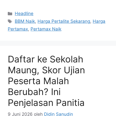
Kategori
Headline
Tag
BBM Naik
,
Harga Pertalite Sekarang
,
Harga
Pertamax
,
Pertamax Naik
Daftar ke Sekolah
Maung, Skor Ujian
Peserta Malah
Berubah? Ini
Penjelasan Panitia
9 Juni 2026
oleh
Didin Sanudin