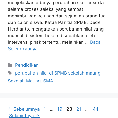
menjelaskan adanya perubahan skor peserta
selama proses seleksi yang sempat
menimbulkan keluhan dari sejumlah orang tua
dan calon siswa. Ketua Panitia SPMB, Dede
Herdianto, mengatakan perubahan nilai yang
muncul di sistem bukan disebabkan oleh
intervensi pihak tertentu, melainkan …
Baca
Selengkapnya
Kategori
Pendidikan
Tag
perubahan nilai di SPMB sekolah maung
,
Sekolah Maung
,
SMA
Halaman
Halaman
Halaman
Halaman
Halaman
←
Sebelumnya
1
…
19
20
21
…
44
Selanjutnya
→