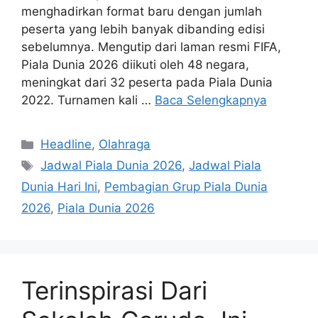
menghadirkan format baru dengan jumlah
peserta yang lebih banyak dibanding edisi
sebelumnya. Mengutip dari laman resmi FIFA,
Piala Dunia 2026 diikuti oleh 48 negara,
meningkat dari 32 peserta pada Piala Dunia
2022. Turnamen kali …
Baca Selengkapnya
Kategori
Headline
,
Olahraga
Tag
Jadwal Piala Dunia 2026
,
Jadwal Piala
Dunia Hari Ini
,
Pembagian Grup Piala Dunia
2026
,
Piala Dunia 2026
Terinspirasi Dari