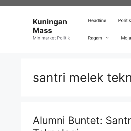
Langsung
ke
isi
Kuningan
Headline
Politik
Mass
Minimarket Politik
Ragam
Moj
santri melek tek
Alumni Buntet: Sant