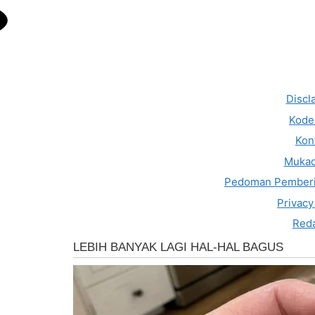
Discl
Kode 
Kon
Muka
Pedoman Pemberi
Privacy
Reda