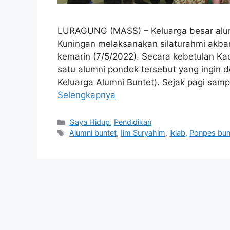
LURAGUNG (MASS) – Keluarga besar alumn
Kuningan melaksanakan silaturahmi akbar
kemarin (7/5/2022). Secara kebetulan K
satu alumni pondok tersebut yang ingin 
Keluarga Alumni Buntet). Sejak pagi samp
Selengkapnya
Kategori
Gaya Hidup
,
Pendidikan
Tag
Alumni buntet
,
Iim Suryahim
,
iklab
,
Ponpes bun