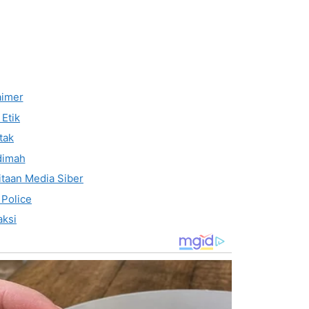
aimer
Etik
tak
dimah
taan Media Siber
 Police
ksi