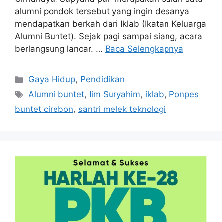
alumni pondok tersebut yang ingin desanya
mendapatkan berkah dari Iklab (Ikatan Keluarga
Alumni Buntet). Sejak pagi sampai siang, acara
berlangsung lancar. …
Baca Selengkapnya
Kategori
Gaya Hidup
,
Pendidikan
Tag
Alumni buntet
,
Iim Suryahim
,
iklab
,
Ponpes
buntet cirebon
,
santri melek teknologi