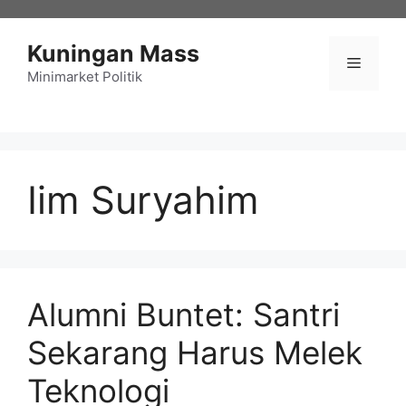
Langsung
ke
Kuningan Mass
isi
Menu
Minimarket Politik
Iim Suryahim
Alumni Buntet: Santri
Sekarang Harus Melek
Teknologi