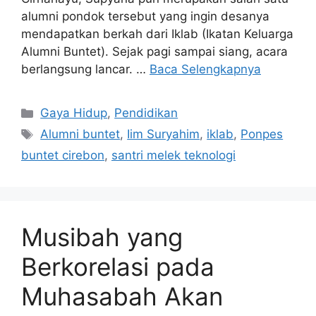
alumni pondok tersebut yang ingin desanya
mendapatkan berkah dari Iklab (Ikatan Keluarga
Alumni Buntet). Sejak pagi sampai siang, acara
berlangsung lancar. …
Baca Selengkapnya
Kategori
Gaya Hidup
,
Pendidikan
Tag
Alumni buntet
,
Iim Suryahim
,
iklab
,
Ponpes
buntet cirebon
,
santri melek teknologi
Musibah yang
Berkorelasi pada
Muhasabah Akan