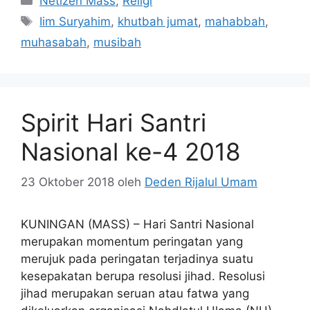
Netizen Mass
,
Religi
Tag
Iim Suryahim
,
khutbah jumat
,
mahabbah
,
muhasabah
,
musibah
Spirit Hari Santri
Nasional ke-4 2018
23 Oktober 2018
oleh
Deden Rijalul Umam
KUNINGAN (MASS) – Hari Santri Nasional
merupakan momentum peringatan yang
merujuk pada peringatan terjadinya suatu
kesepakatan berupa resolusi jihad. Resolusi
jihad merupakan seruan atau fatwa yang