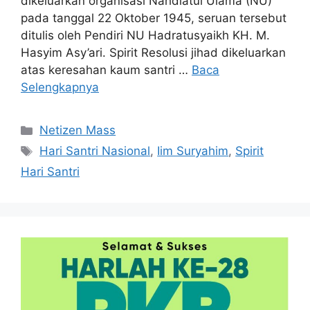
dikeluarkan organisasi Nahdlatul Ulama (NU)
pada tanggal 22 Oktober 1945, seruan tersebut
ditulis oleh Pendiri NU Hadratusyaikh KH. M.
Hasyim Asy’ari. Spirit Resolusi jihad dikeluarkan
atas keresahan kaum santri …
Baca
Selengkapnya
Kategori
Netizen Mass
Tag
Hari Santri Nasional
,
Iim Suryahim
,
Spirit
Hari Santri