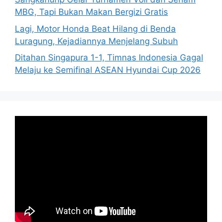
MBG, Tapi Bukan Makan Bergizi Gratis
Lagi, Motor Honda Beat Hilang di Benda
Luragung, Kejadiannya Menjelang Subuh
Ditahan Singapura 1-1, Timnas Indonesia Gagal
Melaju ke Semifinal ASEAN Hyundai Cup 2026