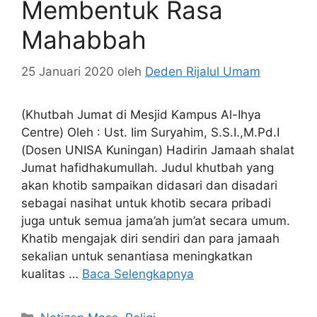
Membentuk Rasa
Mahabbah
25 Januari 2020
oleh
Deden Rijalul Umam
(Khutbah Jumat di Mesjid Kampus Al-Ihya
Centre) Oleh : Ust. Iim Suryahim, S.S.I.,M.Pd.I
(Dosen UNISA Kuningan) Hadirin Jamaah shalat
Jumat hafidhakumullah. Judul khutbah yang
akan khotib sampaikan didasari dan disadari
sebagai nasihat untuk khotib secara pribadi
juga untuk semua jama’ah jum’at secara umum.
Khatib mengajak diri sendiri dan para jamaah
sekalian untuk senantiasa meningkatkan
kualitas …
Baca Selengkapnya
Kategori