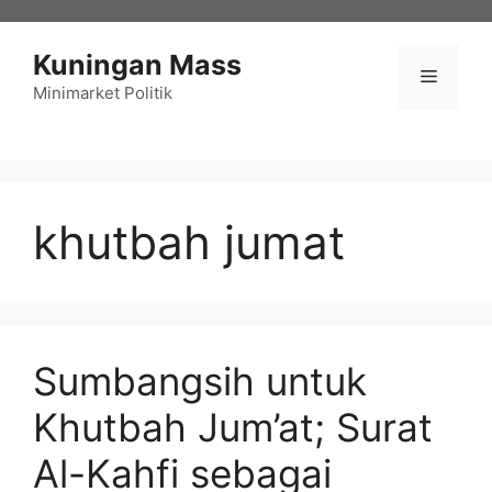
Langsung
ke
Kuningan Mass
isi
Menu
Minimarket Politik
khutbah jumat
Sumbangsih untuk
Khutbah Jum’at; Surat
Al-Kahfi sebagai