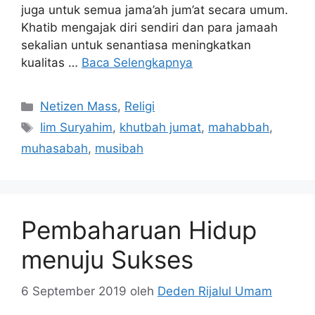
juga untuk semua jama’ah jum’at secara umum.
Khatib mengajak diri sendiri dan para jamaah
sekalian untuk senantiasa meningkatkan
kualitas …
Baca Selengkapnya
Kategori
Netizen Mass
,
Religi
Tag
Iim Suryahim
,
khutbah jumat
,
mahabbah
,
muhasabah
,
musibah
Pembaharuan Hidup
menuju Sukses
6 September 2019
oleh
Deden Rijalul Umam