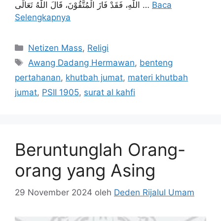
اللّٰهِ، فَقَدْ فَازَ الْمُتَّقُوْنَ، قَالَ اللّٰهُ تَعَالَى …
Baca
Selengkapnya
Kategori
Netizen Mass
,
Religi
Tag
Awang Dadang Hermawan
,
benteng
pertahanan
,
khutbah jumat
,
materi khutbah
jumat
,
PSII 1905
,
surat al kahfi
Beruntunglah Orang-
orang yang Asing
29 November 2024
oleh
Deden Rijalul Umam