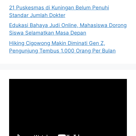
21 Puskesmas di Kuningan Belum Penuhi
Standar Jumlah Dokter
Edukasi Bahaya Judi Online, Mahasiswa Dorong
Siswa Selamatkan Masa Depan
Hiking Cigowong Makin Diminati Gen Z,
Pengunjung Tembus 1.000 Orang Per Bulan