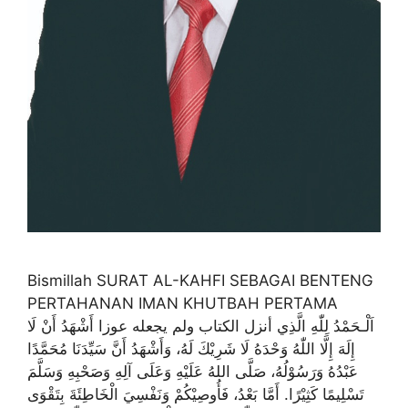
Bismillah SURAT AL-KAHFI SEBAGAI BENTENG
PERTAHANAN IMAN KHUTBAH PERTAMA
اَلْـحَمْدُ لِلّٰهِ الَّذِي أنزل الكتاب ولم يجعله عوزا أَشْهَدُ أَنْ لَا
إِلَهَ إِلَّا اللّٰهُ وَحْدَهُ لَا شَرِيْكَ لَهُ، وَأَشْهَدُ أَنَّ سَيِّدَنَا مُحَمَّدًا
عَبْدُهُ وَرَسُوْلُهُ، صَلَّى اللهُ عَلَيْهِ وَعَلَى آلِهِ وَصَحْبِهِ وَسَلَّمَ
تَسْلِيمًا كَثِيْرًا. أَمَّا بَعْدُ، فَأُوصِيْكُمْ وَنَفْسِيَ الْخَاطِئَةَ بِتَقْوَى