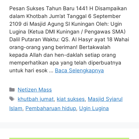
Pesan Sukses Tahun Baru 1441 H Disampaikan
dalam Khotbah Jum’at Tanggal 6 September
2109 di Masjid Agung SI Kuningan Oleh: Ugin
Lugina (Ketua DMI Kuningan / Pengawas SMA)
Dalil Putaran Waktu: QS. Al Hasyr ayat 18 Wahai
orang-orang yang beriman! Bertakwalah
kepada Allah dan hen-daklah setiap orang
memperhatikan apa yang telah diperbuatnya
untuk hari esok …
Baca Selengkapnya
Kategori
Netizen Mass
Tag
khutbah jumat
,
kiat sukses
,
Masjid Syiarul
Islam
,
Pembaharuan hidup
,
Ugin Lugina