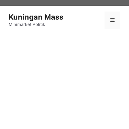
Langsung
ke
Kuningan Mass
isi
Menu
Minimarket Politik