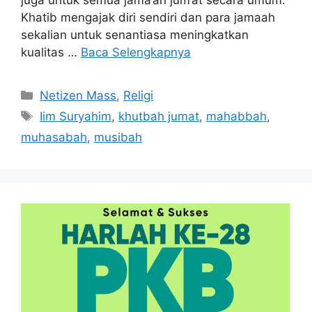
Khatib mengajak diri sendiri dan para jamaah
sekalian untuk senantiasa meningkatkan
kualitas …
Baca Selengkapnya
Kategori
Netizen Mass
,
Religi
Tag
Iim Suryahim
,
khutbah jumat
,
mahabbah
,
muhasabah
,
musibah