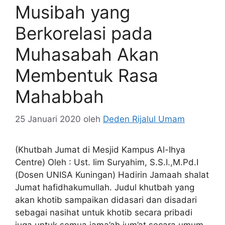
Musibah yang
Berkorelasi pada
Muhasabah Akan
Membentuk Rasa
Mahabbah
25 Januari 2020
oleh
Deden Rijalul Umam
(Khutbah Jumat di Mesjid Kampus Al-Ihya
Centre) Oleh : Ust. Iim Suryahim, S.S.I.,M.Pd.I
(Dosen UNISA Kuningan) Hadirin Jamaah shalat
Jumat hafidhakumullah. Judul khutbah yang
akan khotib sampaikan didasari dan disadari
sebagai nasihat untuk khotib secara pribadi
juga untuk semua jama’ah jum’at secara umum.