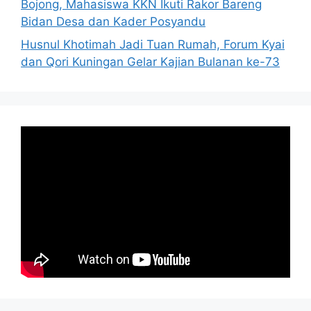
Bojong, Mahasiswa KKN Ikuti Rakor Bareng
Bidan Desa dan Kader Posyandu
Husnul Khotimah Jadi Tuan Rumah, Forum Kyai
dan Qori Kuningan Gelar Kajian Bulanan ke-73