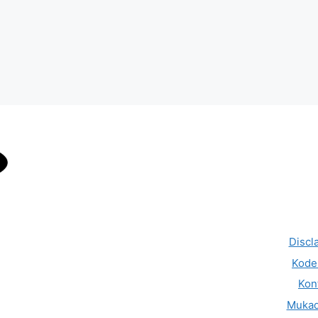
Discl
Kode 
Kon
Muka