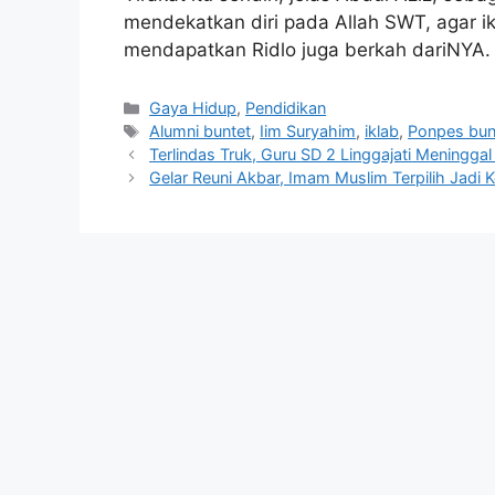
mendekatkan diri pada Allah SWT, agar ik
mendapatkan Ridlo juga berkah dariNYA
Kategori
Gaya Hidup
,
Pendidikan
Tag
Alumni buntet
,
Iim Suryahim
,
iklab
,
Ponpes bun
Terlindas Truk, Guru SD 2 Linggajati Meninggal
Gelar Reuni Akbar, Imam Muslim Terpilih Jadi