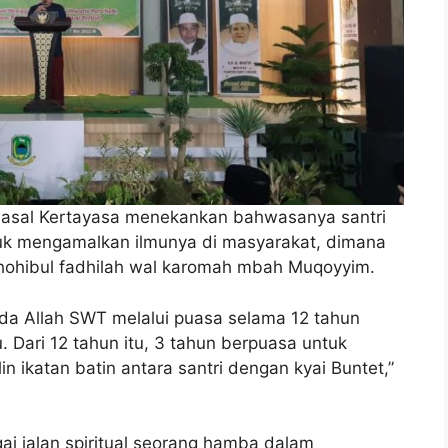
 asal Kertayasa menekankan bahwasanya santri
uk mengamalkan ilmunya di masyarakat, dimana
 shohibul fadhilah wal karomah mbah Muqoyyim.
ada Allah SWT melalui puasa selama 12 tahun
. Dari 12 tahun itu, 3 tahun berpuasa untuk
lin ikatan batin antara santri dengan kyai Buntet,”
agai jalan spiritual seorang hamba dalam