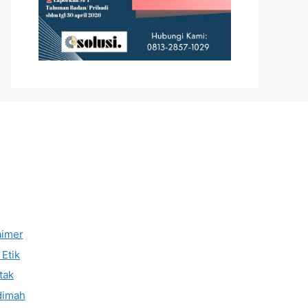
aimer
Etik
tak
dimah