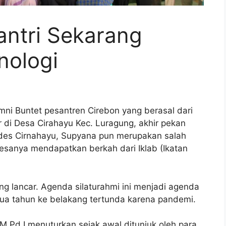
antri Sekarang
nologi
i Buntet pesantren Cirebon yang berasal dari
 di Desa Cirahayu Kec. Luragung, akhir pekan
ades Cirnahayu, Supyana pun merupakan salah
desanya mendapatkan berkah dari Iklab (Ikatan
ng lancar. Agenda silaturahmi ini menjadi agenda
dua tahun ke belakang tertunda karena pandemi.
M.Pd.I menuturkan sejak awal ditunjuk oleh para