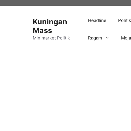
Langsung
ke
isi
Kuningan
Headline
Politik
Mass
Minimarket Politik
Ragam
Moj