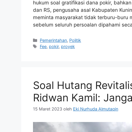
hukum soal gratifikasi dana pokir, bahk
dan RS, pengusaha asal Kabupaten Kuning
meminta masyarakat tidak terburu-buru 
sebelum seluruh persoalan dipahami sec
Kategori
Pemerintahan
,
Politik
Tag
Fee
,
pokir
,
proyek
Soal Hutang Revital
Ridwan Kamil: Janga
15 Maret 2023
oleh
Eki Nurhuda Almutaqin