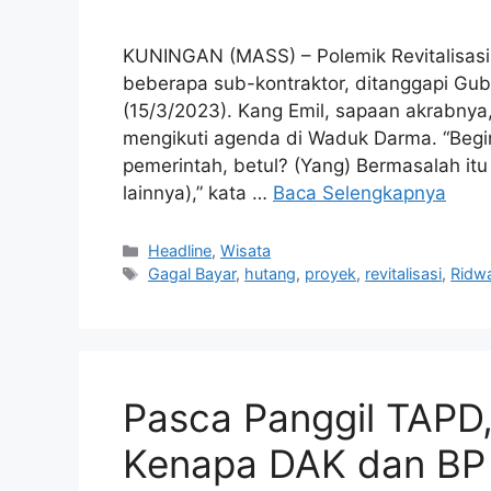
KUNINGAN (MASS) – Polemik Revitalisas
beberapa sub-kontraktor, ditanggapi Gu
(15/3/2023). Kang Emil, sapaan akrabnya,
mengikuti agenda di Waduk Darma. “Begin
pemerintah, betul? (Yang) Bermasalah itu
lainnya),” kata …
Baca Selengkapnya
Kategori
Headline
,
Wisata
Tag
Gagal Bayar
,
hutang
,
proyek
,
revitalisasi
,
Ridw
Pasca Panggil TAPD, 
Kenapa DAK dan BP 