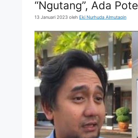
“Ngutang”, Ada Pote
13 Januari 2023
oleh
Eki Nurhuda Almutaqin