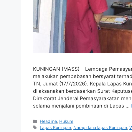
KUNINGAN (MASS) – Lembaga Pemasyaraka
melakukan pembebasan bersyarat terhadap
TN, Jumat (17/7/2026). Kepala Lapas Ku
dilaksanakan berdasarkan Surat Keputusa
Direktorat Jenderal Pemasyarakatan me
selama menjalani pembinaan di Lapas …
Kategori
Headline
,
Hukum
Tag
Lapas Kuningan
,
Narapidana lapas Kuningan
,
W