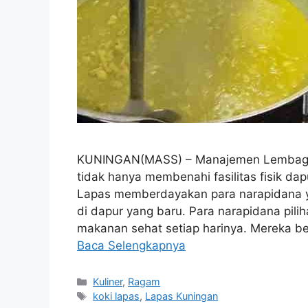
KUNINGAN(MASS) – Manajemen Lembaga P
tidak hanya membenahi fasilitas fisik da
Lapas memberdayakan para narapidana y
di dapur yang baru. Para narapidana pili
makanan sehat setiap harinya. Mereka 
Baca Selengkapnya
Kategori
Kuliner
,
Ragam
Tag
koki lapas
,
Lapas Kuningan