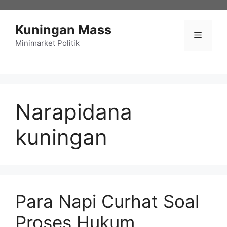
Langsung
ke
Kuningan Mass
isi
Menu
Minimarket Politik
Narapidana
kuningan
Para Napi Curhat Soal
Proses Hukum