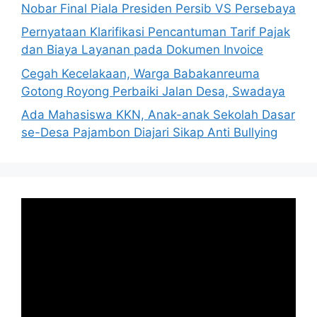
Nobar Final Piala Presiden Persib VS Persebaya
Pernyataan Klarifikasi Pencantuman Tarif Pajak
dan Biaya Layanan pada Dokumen Invoice
Cegah Kecelakaan, Warga Babakanreuma
Gotong Royong Perbaiki Jalan Desa, Swadaya
Ada Mahasiswa KKN, Anak-anak Sekolah Dasar
se-Desa Pajambon Diajari Sikap Anti Bullying