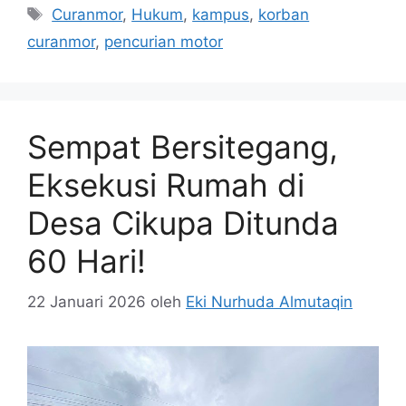
Tag
Curanmor
,
Hukum
,
kampus
,
korban
curanmor
,
pencurian motor
Sempat Bersitegang,
Eksekusi Rumah di
Desa Cikupa Ditunda
60 Hari!
22 Januari 2026
oleh
Eki Nurhuda Almutaqin