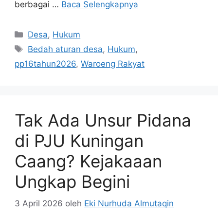
berbagai …
Baca Selengkapnya
Kategori
Desa
,
Hukum
Tag
Bedah aturan desa
,
Hukum
,
pp16tahun2026
,
Waroeng Rakyat
Tak Ada Unsur Pidana
di PJU Kuningan
Caang? Kejakaaan
Ungkap Begini
3 April 2026
oleh
Eki Nurhuda Almutaqin