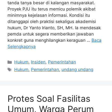
tanda tanya besar di kalangan masyarakat.
Proyek PJU itu terus memicu polemik akibat
minimnya kejelasan informasi. Kondisi itu
ditanggapi oleh praktisi sekaligus akademisi
hukum, Dr Yanto Irianto, SH, MH. Ia mendesak
pemda untuk segera memberikan jawaban
konkret guna menghilangkan keraguan …
Baca
Selengkapnya
Kategori
Hukum
,
Insiden
,
Pemerintahan
Tag
Hukum
,
Pemerintahan
,
undang undang
Protes Soal Fasilitas
Umum, Warga Perum