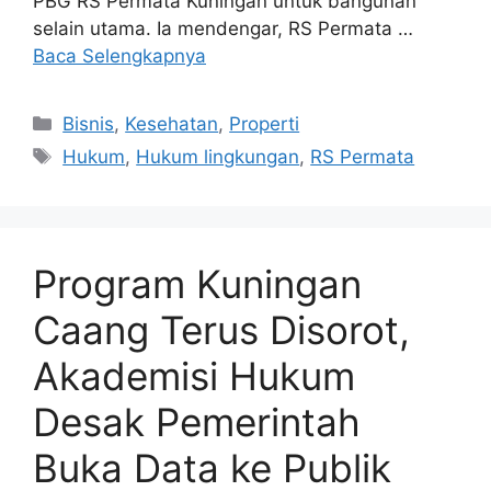
PBG RS Permata Kuningan untuk bangunan
selain utama. Ia mendengar, RS Permata …
Baca Selengkapnya
Kategori
Bisnis
,
Kesehatan
,
Properti
Tag
Hukum
,
Hukum lingkungan
,
RS Permata
Program Kuningan
Caang Terus Disorot,
Akademisi Hukum
Desak Pemerintah
Buka Data ke Publik