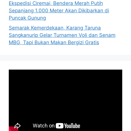
Ekspedisi Ciremai, Bendera Merah Putih
Sepanjang 1.000 Meter Akan Dikibarkan di
Puncak Gunung
Semarak Kemerdekaan, Karang Taruna
Sangkanurip Gelar Turnamen Voli dan Senam
MBG, Tapi Bukan Makan Bergizi Gratis