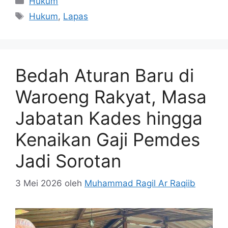
Hukum
Tag
Hukum
,
Lapas
Bedah Aturan Baru di
Waroeng Rakyat, Masa
Jabatan Kades hingga
Kenaikan Gaji Pemdes
Jadi Sorotan
3 Mei 2026
oleh
Muhammad Ragil Ar Raqiib