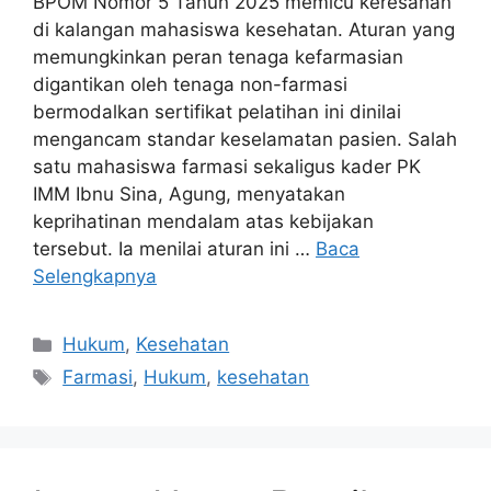
BPOM Nomor 5 Tahun 2025 memicu keresahan
di kalangan mahasiswa kesehatan. Aturan yang
memungkinkan peran tenaga kefarmasian
digantikan oleh tenaga non-farmasi
bermodalkan sertifikat pelatihan ini dinilai
mengancam standar keselamatan pasien. Salah
satu mahasiswa farmasi sekaligus kader PK
IMM Ibnu Sina, Agung, menyatakan
keprihatinan mendalam atas kebijakan
tersebut. Ia menilai aturan ini …
Baca
Selengkapnya
Kategori
Hukum
,
Kesehatan
Tag
Farmasi
,
Hukum
,
kesehatan