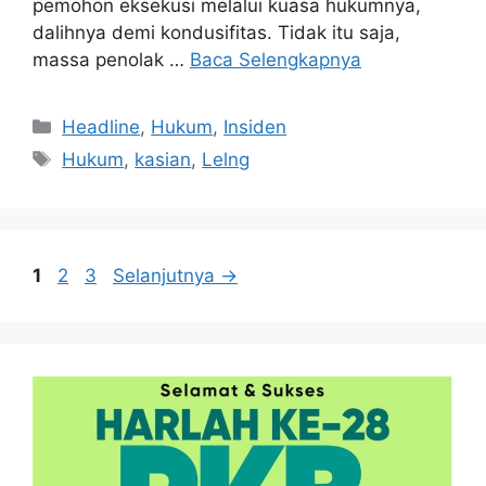
pemohon eksekusi melalui kuasa hukumnya,
dalihnya demi kondusifitas. Tidak itu saja,
massa penolak …
Baca Selengkapnya
Kategori
Headline
,
Hukum
,
Insiden
Tag
Hukum
,
kasian
,
Lelng
Halaman
Halaman
Halaman
1
2
3
Selanjutnya
→