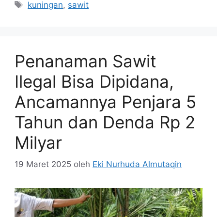
Tag
kuningan
,
sawit
Penanaman Sawit
Ilegal Bisa Dipidana,
Ancamannya Penjara 5
Tahun dan Denda Rp 2
Milyar
19 Maret 2025
oleh
Eki Nurhuda Almutaqin