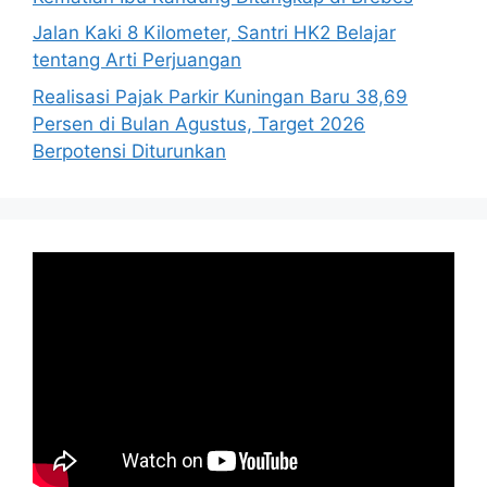
Jalan Kaki 8 Kilometer, Santri HK2 Belajar
tentang Arti Perjuangan
Realisasi Pajak Parkir Kuningan Baru 38,69
Persen di Bulan Agustus, Target 2026
Berpotensi Diturunkan