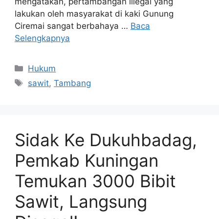
mengatakan, pertambangan illegal yang
lakukan oleh masyarakat di kaki Gunung
Ciremai sangat berbahaya …
Baca
Selengkapnya
Kategori
Hukum
Tag
sawit
,
Tambang
Sidak Ke Dukuhbadag,
Pemkab Kuningan
Temukan 3000 Bibit
Sawit, Langsung