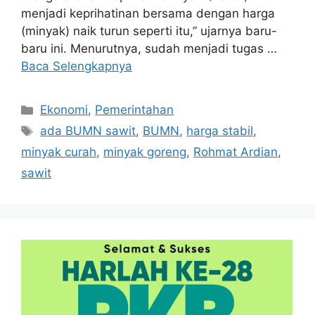
menjadi keprihatinan bersama dengan harga
(minyak) naik turun seperti itu,” ujarnya baru-
baru ini. Menurutnya, sudah menjadi tugas …
Baca Selengkapnya
Kategori
Ekonomi
,
Pemerintahan
Tag
ada BUMN sawit
,
BUMN
,
harga stabil
,
minyak curah
,
minyak goreng
,
Rohmat Ardian
,
sawit