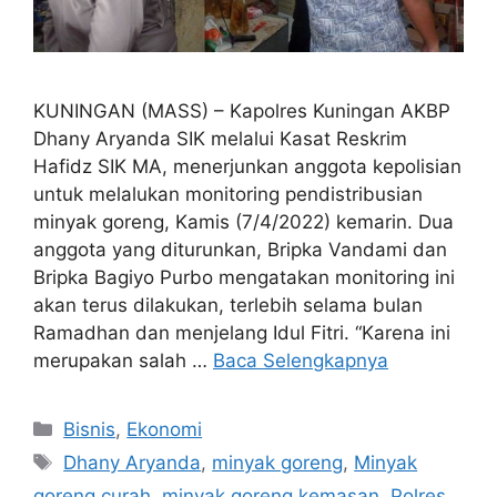
KUNINGAN (MASS) – Kapolres Kuningan AKBP
Dhany Aryanda SIK melalui Kasat Reskrim
Hafidz SIK MA, menerjunkan anggota kepolisian
untuk melalukan monitoring pendistribusian
minyak goreng, Kamis (7/4/2022) kemarin. Dua
anggota yang diturunkan, Bripka Vandami dan
Bripka Bagiyo Purbo mengatakan monitoring ini
akan terus dilakukan, terlebih selama bulan
Ramadhan dan menjelang Idul Fitri. “Karena ini
merupakan salah …
Baca Selengkapnya
Kategori
Bisnis
,
Ekonomi
Tag
Dhany Aryanda
,
minyak goreng
,
Minyak
goreng curah
,
minyak goreng kemasan
,
Polres
,