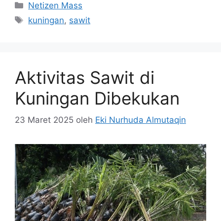
Kategori
Netizen Mass
Tag
kuningan
,
sawit
Aktivitas Sawit di
Kuningan Dibekukan
23 Maret 2025
oleh
Eki Nurhuda Almutaqin