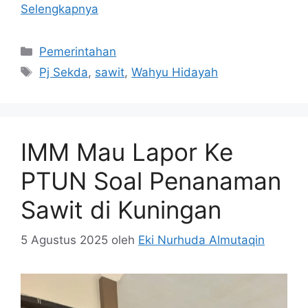
Selengkapnya
Kategori
Pemerintahan
Tag
Pj Sekda
,
sawit
,
Wahyu Hidayah
IMM Mau Lapor Ke
PTUN Soal Penanaman
Sawit di Kuningan
5 Agustus 2025
oleh
Eki Nurhuda Almutaqin