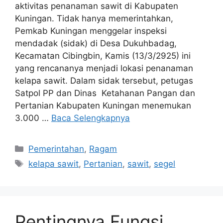
aktivitas penanaman sawit di Kabupaten
Kuningan. Tidak hanya memerintahkan,
Pemkab Kuningan menggelar inspeksi
mendadak (sidak) di Desa Dukuhbadag,
Kecamatan Cibingbin, Kamis (13/3/2925) ini
yang rencananya menjadi lokasi penanaman
kelapa sawit. Dalam sidak tersebut, petugas
Satpol PP dan Dinas Ketahanan Pangan dan
Pertanian Kabupaten Kuningan menemukan
3.000 …
Baca Selengkapnya
Kategori
Pemerintahan
,
Ragam
Tag
kelapa sawit
,
Pertanian
,
sawit
,
segel
Pentingnya Fungsi