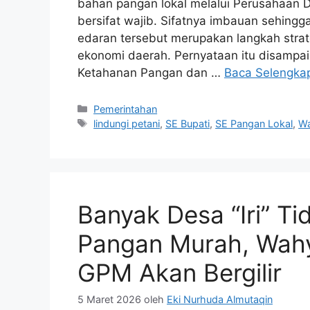
bahan pangan lokal melalui Perusahaan 
bersifat wajib. Sifatnya imbauan sehingg
edaran tersebut merupakan langkah strat
ekonomi daerah. Pernyataan itu disampa
Ketahanan Pangan dan …
Baca Selengka
Kategori
Pemerintahan
Tag
lindungi petani
,
SE Bupati
,
SE Pangan Lokal
,
Wa
Banyak Desa “Iri” T
Pangan Murah, Wahy
GPM Akan Bergilir
5 Maret 2026
oleh
Eki Nurhuda Almutaqin