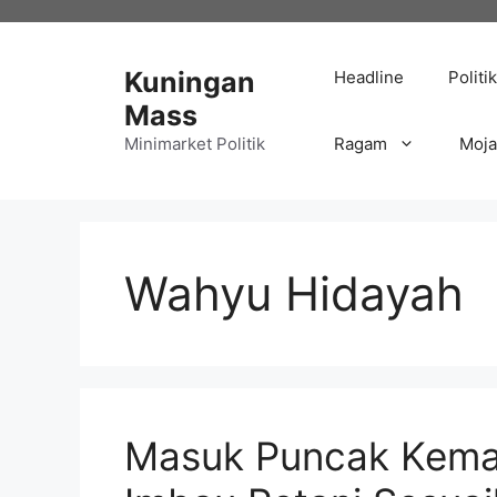
Langsung
ke
isi
Kuningan
Headline
Politik
Mass
Minimarket Politik
Ragam
Moj
Wahyu Hidayah
Masuk Puncak Kemar