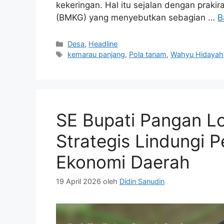
kekeringan. Hal itu sejalan dengan prakir
(BMKG) yang menyebutkan sebagian …
B
Kategori
Desa
,
Headline
Tag
kemarau panjang
,
Pola tanam
,
Wahyu Hidayah
SE Bupati Pangan L
Strategis Lindungi 
Ekonomi Daerah
19 April 2026
oleh
Didin Sanudin