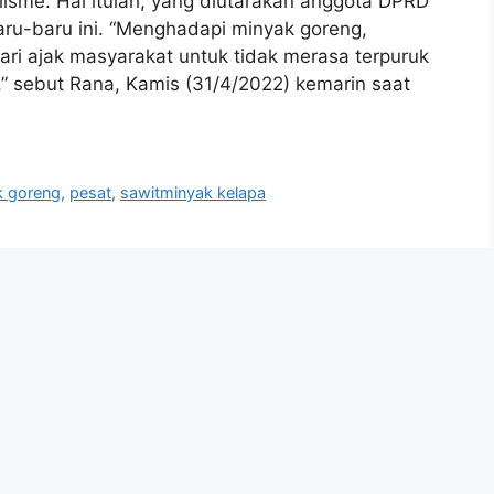
isme. Hal itulah, yang diutarakan anggota DPRD
ru-baru ini. “Menghadapi minyak goreng,
ri ajak masyarakat untuk tidak merasa terpuruk
,” sebut Rana, Kamis (31/4/2022) kemarin saat
k goreng
,
pesat
,
sawitminyak kelapa