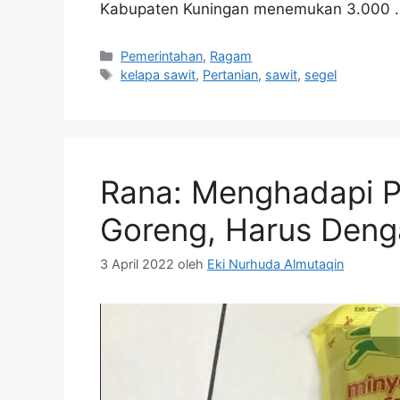
Kabupaten Kuningan menemukan 3.000
Kategori
Pemerintahan
,
Ragam
Tag
kelapa sawit
,
Pertanian
,
sawit
,
segel
Rana: Menghadapi P
Goreng, Harus Deng
3 April 2022
oleh
Eki Nurhuda Almutaqin