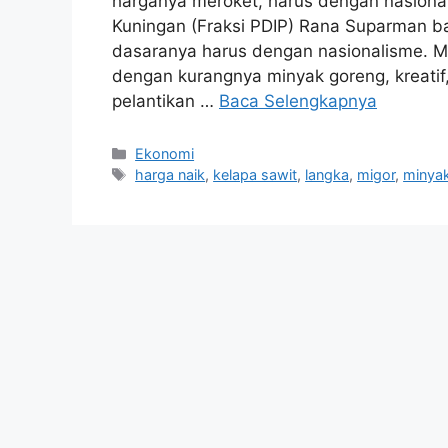
harganya meroket, harus dengan nasional
Kuningan (Fraksi PDIP) Rana Suparman ba
dasaranya harus dengan nasionalisme. Ma
dengan kurangnya minyak goreng, kreatif
pelantikan …
Baca Selengkapnya
Kategori
Ekonomi
Tag
harga naik
,
kelapa sawit
,
langka
,
migor
,
minya