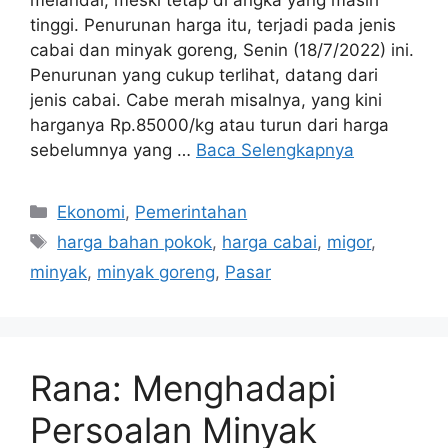
melandai, meski tetap di angka yang masih
tinggi. Penurunan harga itu, terjadi pada jenis
cabai dan minyak goreng, Senin (18/7/2022) ini.
Penurunan yang cukup terlihat, datang dari
jenis cabai. Cabe merah misalnya, yang kini
harganya Rp.85000/kg atau turun dari harga
sebelumnya yang …
Baca Selengkapnya
Kategori
Ekonomi
,
Pemerintahan
Tag
harga bahan pokok
,
harga cabai
,
migor
,
minyak
,
minyak goreng
,
Pasar
Rana: Menghadapi
Persoalan Minyak