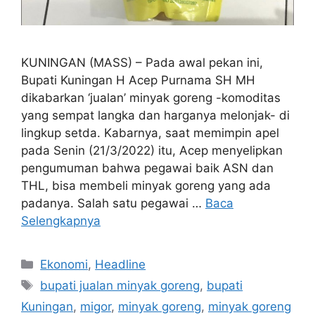
KUNINGAN (MASS) – Pada awal pekan ini,
Bupati Kuningan H Acep Purnama SH MH
dikabarkan ‘jualan’ minyak goreng -komoditas
yang sempat langka dan harganya melonjak- di
lingkup setda. Kabarnya, saat memimpin apel
pada Senin (21/3/2022) itu, Acep menyelipkan
pengumuman bahwa pegawai baik ASN dan
THL, bisa membeli minyak goreng yang ada
padanya. Salah satu pegawai …
Baca
Selengkapnya
Kategori
Ekonomi
,
Headline
Tag
bupati jualan minyak goreng
,
bupati
Kuningan
,
migor
,
minyak goreng
,
minyak goreng