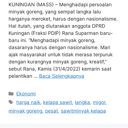
KUNINGAN (MASS) – Menghadapi persoalan
minyak goreng, yang sempat langka lalu
harganya meroket, harus dengan nasionalisme.
Hal itulah, yang diutarakan anggota DPRD
Kuningan (Fraksi PDIP) Rana Suparman baru-
baru ini. “Menghadapi minyak goreng,
dasaranya harus dengan nasionalisme. Mari
ajak masyarakat untuk tidak merasa terpuruk
dengan kurangnya minyak goreng, kreatif,”
sebut Rana, Kamis (31/4/2022) kemarin saat
pelantikan …
Baca Selengkapnya
Kategori
Ekonomi
Tag
harga naik
,
kelapa sawit
,
langka
,
migor
,
minyak goreng
,
pesat
,
sawitminyak kelapa