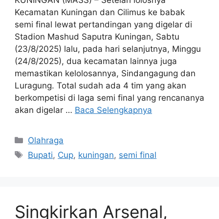
Kecamatan Kuningan dan Cilimus ke babak
semi final lewat pertandingan yang digelar di
Stadion Mashud Saputra Kuningan, Sabtu
(23/8/2025) lalu, pada hari selanjutnya, Minggu
(24/8/2025), dua kecamatan lainnya juga
memastikan kelolosannya, Sindangagung dan
Luragung. Total sudah ada 4 tim yang akan
berkompetisi di laga semi final yang rencananya
akan digelar …
Baca Selengkapnya
Kategori
Olahraga
Tag
Bupati
,
Cup
,
kuningan
,
semi final
Singkirkan Arsenal,