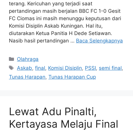
terang. Kericuhan yang terjadi saat
pertandingan masih berjalan BBC FC 1-0 Gesit
FC Ciomas ini masih menunggu keputusan dari
Komisi Disiplin Askab Kuningan. Hal itu,
diutarakan Ketua Panitia H Dede Setiawan.
Nasib hasil pertandingan …
Baca Selengkapnya
Kategori
Olahraga
Tag
Askab
,
final
,
Komisi Disiplin
,
PSSI
,
semi final
,
Tunas Harapan
,
Tunas Harapan Cup
Lewat Adu Pinalti,
Kertayasa Melaju Final