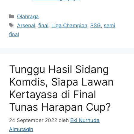
Kategori
Olahraga
Tag
Arsenal
,
final
,
Liga Champion
,
PSG
,
semi
final
Tunggu Hasil Sidang
Komdis, Siapa Lawan
Kertayasa di Final
Tunas Harapan Cup?
24 September 2022
oleh
Eki Nurhuda
Almutaqin