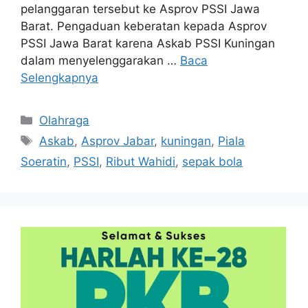
pelanggaran tersebut ke Asprov PSSI Jawa
Barat. Pengaduan keberatan kepada Asprov
PSSI Jawa Barat karena Askab PSSI Kuningan
dalam menyelenggarakan …
Baca
Selengkapnya
Kategori
Olahraga
Tag
Askab
,
Asprov Jabar
,
kuningan
,
Piala
Soeratin
,
PSSI
,
Ribut Wahidi
,
sepak bola