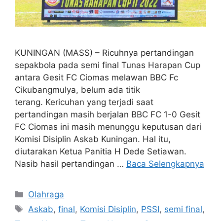
KUNINGAN (MASS) – Ricuhnya pertandingan
sepakbola pada semi final Tunas Harapan Cup
antara Gesit FC Ciomas melawan BBC Fc
Cikubangmulya, belum ada titik
terang. Kericuhan yang terjadi saat
pertandingan masih berjalan BBC FC 1-0 Gesit
FC Ciomas ini masih menunggu keputusan dari
Komisi Disiplin Askab Kuningan. Hal itu,
diutarakan Ketua Panitia H Dede Setiawan.
Nasib hasil pertandingan …
Baca Selengkapnya
Kategori
Olahraga
Tag
Askab
,
final
,
Komisi Disiplin
,
PSSI
,
semi final
,