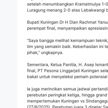
setelah menumbangkan Kramatmulya 1-0 l
Luragung menang 2-0 atas Lebakwangi be
Bupati Kuningan Dr H Dian Rachmat Yanu
perempat final, menyampaikan apresiasi
“Saya bangga melihat kemampuan teknik, kon
tim yang semakin baik. Keberhasilan ini 
pihak,” ungkapnya.
Sementara, Ketua Panitia, H. Asep Isma
final, PT Pesona Linggarjati Kuningan s
bakat untuk menyeleksi pemain potensia
Ia juga merincikan semua jadwal pertandin
perebutan peringkat ketiga, hingga grand 
mempertemukan Kuningan vs Sindangagu
(27/8/2025). Perebutan juara 3 digelar S