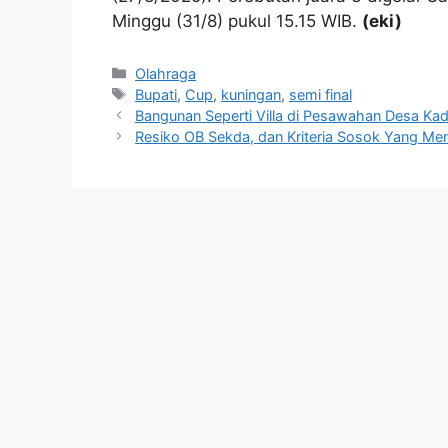
Minggu (31/8) pukul 15.15 WIB.
(eki)
Kategori
Olahraga
Tag
Bupati
,
Cup
,
kuningan
,
semi final
Bangunan Seperti Villa di Pesawahan Desa Kad
Resiko OB Sekda, dan Kriteria Sosok Yang Me