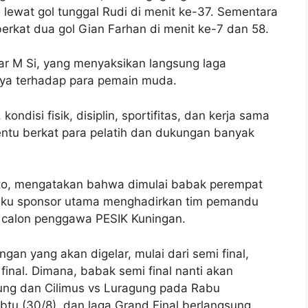
ewat gol tunggal Rudi di menit ke-37. Sementara
rkat dua gol Gian Farhan di menit ke-7 dan 58.
ar M Si, yang menyaksikan langsung laga
nya terhadap para pemain muda.
disi fisik, disiplin, sportifitas, dan kerja sama
tentu berkat para pelatih dan dukungan banyak
nto, mengatakan bahwa dimulai babak perempat
elaku sponsor utama menghadirkan tim pemandu
l calon penggawa PESIK Kuningan.
gan yang akan digelar, mulai dari semi final,
final. Dimana, babak semi final nanti akan
ng dan Cilimus vs Luragung pada Rabu
abtu (30/8), dan laga Grand Final berlangsung