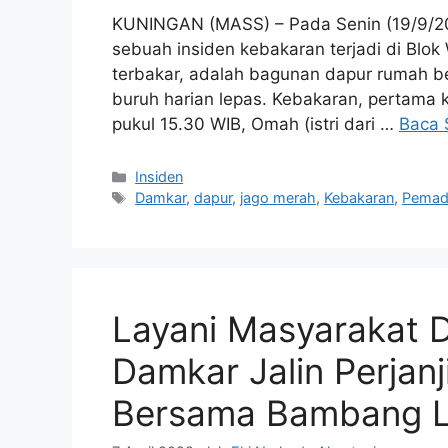
KUNINGAN (MASS) – Pada Senin (19/9/202
sebuah insiden kebakaran terjadi di Blo
terbakar, adalah bagunan dapur rumah be
buruh harian lepas. Kebakaran, pertama ka
pukul 15.30 WIB, Omah (istri dari …
Baca 
Kategori
Insiden
Tag
Damkar
,
dapur
,
jago merah
,
Kebakaran
,
Pemad
Layani Masyarakat D
Damkar Jalin Perjan
Bersama Bambang Li