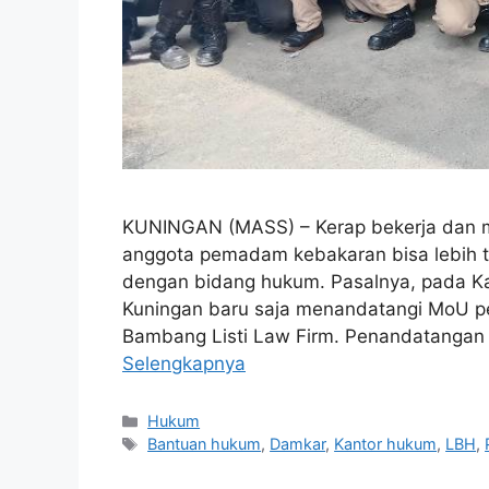
KUNINGAN (MASS) – Kerap bekerja dan me
anggota pemadam kebakaran bisa lebih te
dengan bidang hukum. Pasalnya, pada Ka
Kuningan baru saja menandatangi MoU 
Bambang Listi Law Firm. Penandatangan k
Selengkapnya
Kategori
Hukum
Tag
Bantuan hukum
,
Damkar
,
Kantor hukum
,
LBH
,