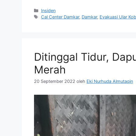
Kategori
Insiden
Tag
Cal Center Damkar
,
Damkar
,
Evakuasi Ular Kob
Ditinggal Tidur, Dap
Merah
20 September 2022
oleh
Eki Nurhuda Almutaqin