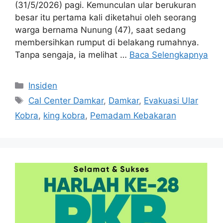
(31/5/2026) pagi. Kemunculan ular berukuran
besar itu pertama kali diketahui oleh seorang
warga bernama Nunung (47), saat sedang
membersihkan rumput di belakang rumahnya.
Tanpa sengaja, ia melihat …
Baca Selengkapnya
Kategori
Insiden
Tag
Cal Center Damkar
,
Damkar
,
Evakuasi Ular
Kobra
,
king kobra
,
Pemadam Kebakaran