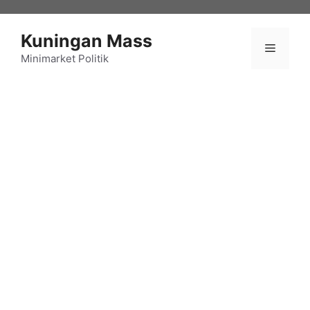
Langsung
ke
Kuningan Mass
isi
Menu
Minimarket Politik