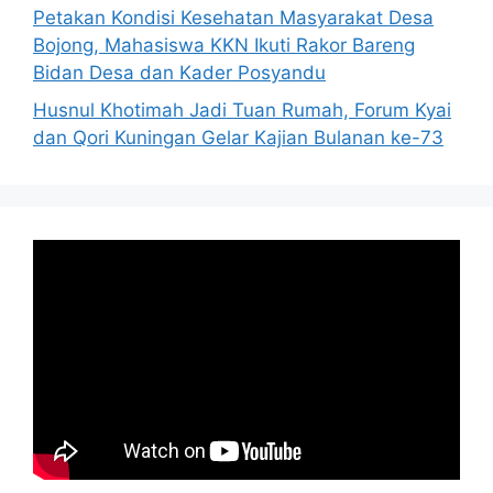
Petakan Kondisi Kesehatan Masyarakat Desa
Bojong, Mahasiswa KKN Ikuti Rakor Bareng
Bidan Desa dan Kader Posyandu
Husnul Khotimah Jadi Tuan Rumah, Forum Kyai
dan Qori Kuningan Gelar Kajian Bulanan ke-73