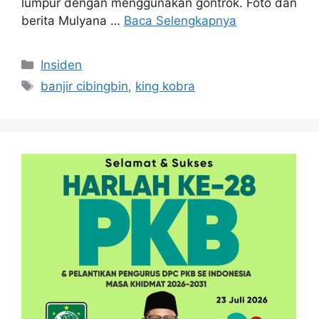
lumpur dengan menggunakan gontrok. Foto dan
berita Mulyana …
Baca Selengkapnya
Kategori
Insiden
Tag
banjir cibingbin
,
king kobra