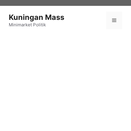
Langsung
ke
Kuningan Mass
isi
Menu
Minimarket Politik