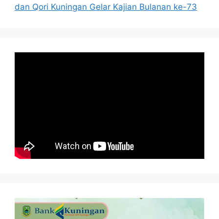
dan Qori Kuningan Gelar Kajian Bulanan ke-73