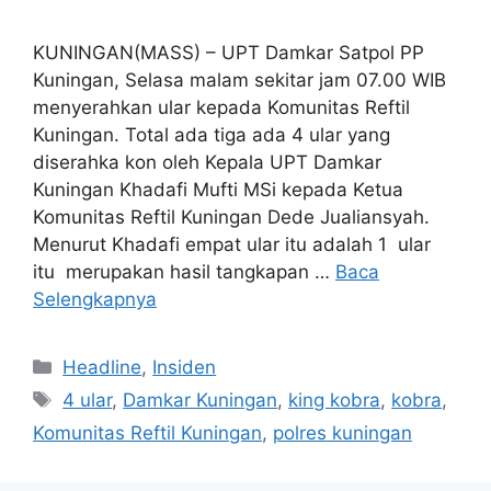
KUNINGAN(MASS) – UPT Damkar Satpol PP
Kuningan, Selasa malam sekitar jam 07.00 WIB
menyerahkan ular kepada Komunitas Reftil
Kuningan. Total ada tiga ada 4 ular yang
diserahka kon oleh Kepala UPT Damkar
Kuningan Khadafi Mufti MSi kepada Ketua
Komunitas Reftil Kuningan Dede Jualiansyah.
Menurut Khadafi empat ular itu adalah 1 ular
itu merupakan hasil tangkapan …
Baca
Selengkapnya
Kategori
Headline
,
Insiden
Tag
4 ular
,
Damkar Kuningan
,
king kobra
,
kobra
,
Komunitas Reftil Kuningan
,
polres kuningan