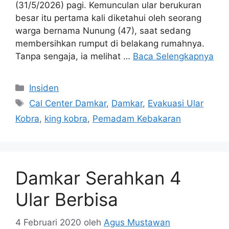
(31/5/2026) pagi. Kemunculan ular berukuran
besar itu pertama kali diketahui oleh seorang
warga bernama Nunung (47), saat sedang
membersihkan rumput di belakang rumahnya.
Tanpa sengaja, ia melihat …
Baca Selengkapnya
Kategori
Insiden
Tag
Cal Center Damkar
,
Damkar
,
Evakuasi Ular
Kobra
,
king kobra
,
Pemadam Kebakaran
Damkar Serahkan 4
Ular Berbisa
4 Februari 2020
oleh
Agus Mustawan