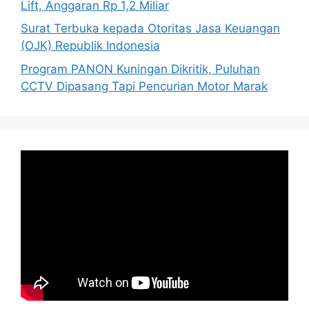
Lift, Anggaran Rp 1,2 Miliar
Surat Terbuka kepada Otoritas Jasa Keuangan
(OJK) Republik Indonesia
Program PANON Kuningan Dikritik, Puluhan
CCTV Dipasang Tapi Pencurian Motor Marak