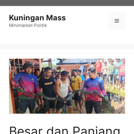
Langsung
ke
Kuningan Mass
isi
Menu
Minimarket Politik
Besar dan Panjang,