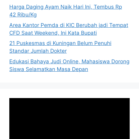
Harga Daging Ayam Naik Hari Ini, Tembus Rp
42 Ribu/Kg
Area Kantor Pemda di KIC Berubah jadi Tempat
CFD Saat Weekend, Ini Kata Bupati
21 Puskesmas di Kuningan Belum Penuhi
Standar Jumlah Dokter
Edukasi Bahaya Judi Online, Mahasiswa Dorong
Siswa Selamatkan Masa Depan