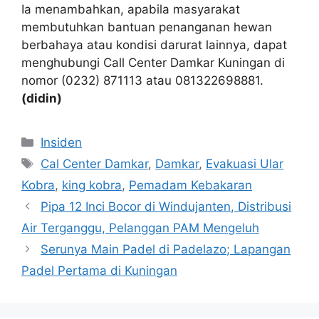
Ia menambahkan, apabila masyarakat
membutuhkan bantuan penanganan hewan
berbahaya atau kondisi darurat lainnya, dapat
menghubungi Call Center Damkar Kuningan di
nomor (0232) 871113 atau 081322698881.
(didin)
Kategori
Insiden
Tag
Cal Center Damkar
,
Damkar
,
Evakuasi Ular
Kobra
,
king kobra
,
Pemadam Kebakaran
Pipa 12 Inci Bocor di Windujanten, Distribusi
Air Terganggu, Pelanggan PAM Mengeluh
Serunya Main Padel di Padelazo; Lapangan
Padel Pertama di Kuningan