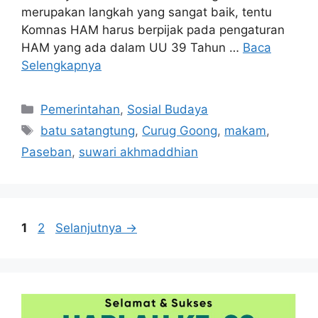
merupakan langkah yang sangat baik, tentu
Komnas HAM harus berpijak pada pengaturan
HAM yang ada dalam UU 39 Tahun …
Baca
Selengkapnya
Kategori
Pemerintahan
,
Sosial Budaya
Tag
batu satangtung
,
Curug Goong
,
makam
,
Paseban
,
suwari akhmaddhian
Halaman
Halaman
1
2
Selanjutnya
→