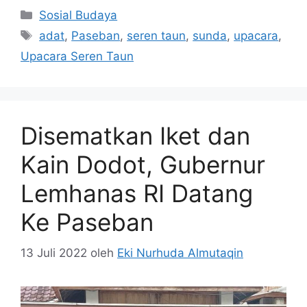
Kategori
Sosial Budaya
Tag
adat
,
Paseban
,
seren taun
,
sunda
,
upacara
,
Upacara Seren Taun
Disematkan Iket dan
Kain Dodot, Gubernur
Lemhanas RI Datang
Ke Paseban
13 Juli 2022
oleh
Eki Nurhuda Almutaqin