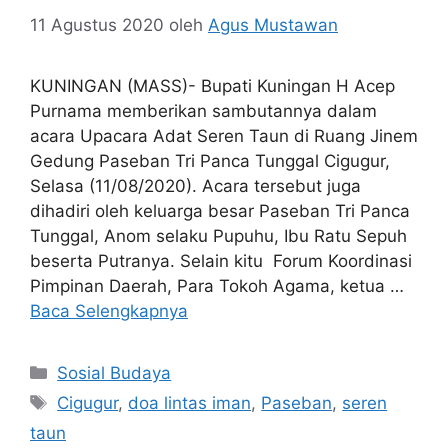
11 Agustus 2020
oleh
Agus Mustawan
KUNINGAN (MASS)- Bupati Kuningan H Acep
Purnama memberikan sambutannya dalam
acara Upacara Adat Seren Taun di Ruang Jinem
Gedung Paseban Tri Panca Tunggal Cigugur,
Selasa (11/08/2020). Acara tersebut juga
dihadiri oleh keluarga besar Paseban Tri Panca
Tunggal, Anom selaku Pupuhu, Ibu Ratu Sepuh
beserta Putranya. Selain kitu Forum Koordinasi
Pimpinan Daerah, Para Tokoh Agama, ketua …
Baca Selengkapnya
Kategori
Sosial Budaya
Tag
Cigugur
,
doa lintas iman
,
Paseban
,
seren
taun