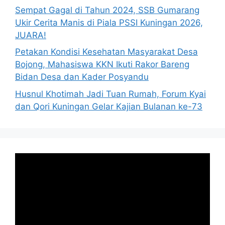
Sempat Gagal di Tahun 2024, SSB Gumarang
Ukir Cerita Manis di Piala PSSI Kuningan 2026,
JUARA!
Petakan Kondisi Kesehatan Masyarakat Desa
Bojong, Mahasiswa KKN Ikuti Rakor Bareng
Bidan Desa dan Kader Posyandu
Husnul Khotimah Jadi Tuan Rumah, Forum Kyai
dan Qori Kuningan Gelar Kajian Bulanan ke-73