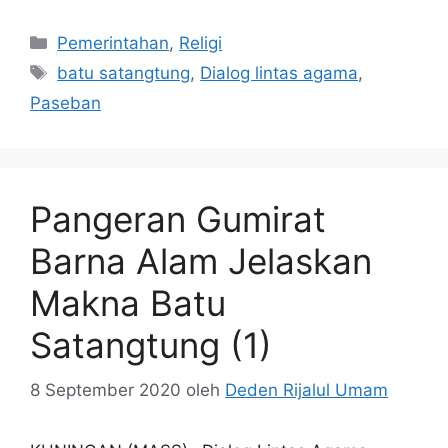
Kategori
Pemerintahan
,
Religi
Tag
batu satangtung
,
Dialog lintas agama
,
Paseban
Pangeran Gumirat
Barna Alam Jelaskan
Makna Batu
Satangtung (1)
8 September 2020
oleh
Deden Rijalul Umam