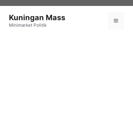
Langsung
ke
Kuningan Mass
isi
Menu
Minimarket Politik