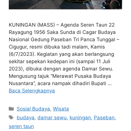
KUNINGAN (MASS) – Agenda Seren Taun 22
Rayagung 1956 Saka Sunda di Cagar Budaya
Nasional Gedung Paseban Tri Panca Tunggal –
Cigugur, resmi dibuka tadi malam, Kamis
(6/7/2023). Kegiatan yang akan berlangsung
sekitar sepekan kedepan ini (sampai 11 Juli
2023), dibuka dengan agenda Damar Sewu.
Mengusung tajuk “Merawat Pusaka Budaya
Nusantara”, acara nampak dihadiri Bupati …
Baca Selengkapnya
Kategori
Sosial Budaya
,
Wisata
Tag
budaya
,
damar sewu
,
kuningan
,
Paseban
,
seren taun