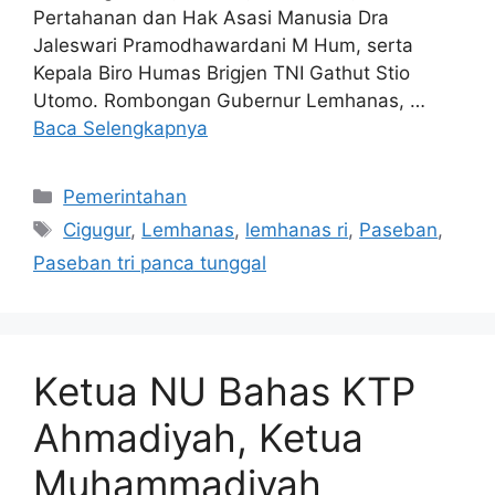
Pertahanan dan Hak Asasi Manusia Dra
Jaleswari Pramodhawardani M Hum, serta
Kepala Biro Humas Brigjen TNI Gathut Stio
Utomo. Rombongan Gubernur Lemhanas, …
Baca Selengkapnya
Kategori
Pemerintahan
Tag
Cigugur
,
Lemhanas
,
lemhanas ri
,
Paseban
,
Paseban tri panca tunggal
Ketua NU Bahas KTP
Ahmadiyah, Ketua
Muhammadiyah