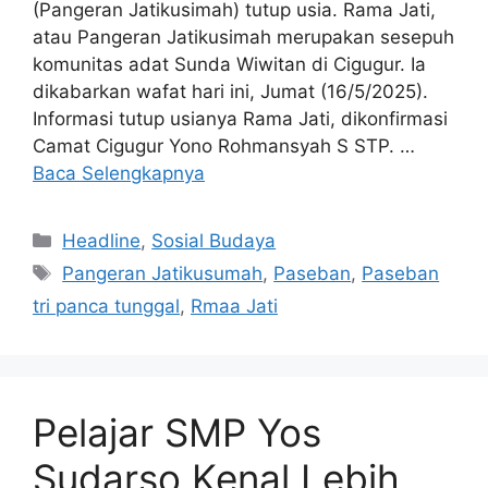
(Pangeran Jatikusimah) tutup usia. Rama Jati,
atau Pangeran Jatikusimah merupakan sesepuh
komunitas adat Sunda Wiwitan di Cigugur. Ia
dikabarkan wafat hari ini, Jumat (16/5/2025).
Informasi tutup usianya Rama Jati, dikonfirmasi
Camat Cigugur Yono Rohmansyah S STP. …
Baca Selengkapnya
Kategori
Headline
,
Sosial Budaya
Tag
Pangeran Jatikusumah
,
Paseban
,
Paseban
tri panca tunggal
,
Rmaa Jati
Pelajar SMP Yos
Sudarso Kenal Lebih