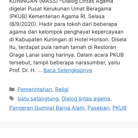
KUNINGAN (MASS) –Dialog Lintas Agama
digelar Pusat Kerukunan Umat Beragama
(PKUB) Kementerian Agama RI, Selasa
(8/9/2020). Hadir para tokoh dari beberapa
agama dan kelompok penghayat kepercayaan
di Kabupaten Kuningan di Hotel Horison. Disela
itu, terdapat pula ramah tamah di Restoran
Grage Lanai siang harinya. Dalam acara PKUB
tersebut, tampil beberapa narasumber, yaitu
Prof. Dr. H. …
Baca Selengkapnya
Kategori
Pemerintahan
,
Religi
Tag
batu satangtung
,
Dialog lintas agama
,
Pangeran Gumirat Barna Alam
,
Paseban
,
PKUB