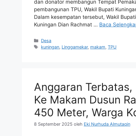
dan donator membangun Tempat Pemakam
pembangunan TPU, Wakil Bupati Kuningan
Dalam kesempatan tersebut, Wakil Bupa
Kuningan Dian Rachmat …
Baca Selengka
Kategori
Desa
Tag
kuningan
,
Linggamekar
,
makam
,
TPU
Anggaran Terbatas,
Ke Makam Dusun Ra
450 Meter, Warga 
8 September 2025
oleh
Eki Nurhuda Almutaqin