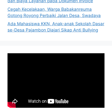
dan Biaya Layanan pada Dokumen Invoice
Cegah Kecelakaan, Warga Babakanreuma
Gotong Royong Perbaiki Jalan Desa, Swadaya
Ada Mahasiswa KKN, Anak-anak Sekolah Dasar
se-Desa Pajambon Diajari Sikap Anti Bullying