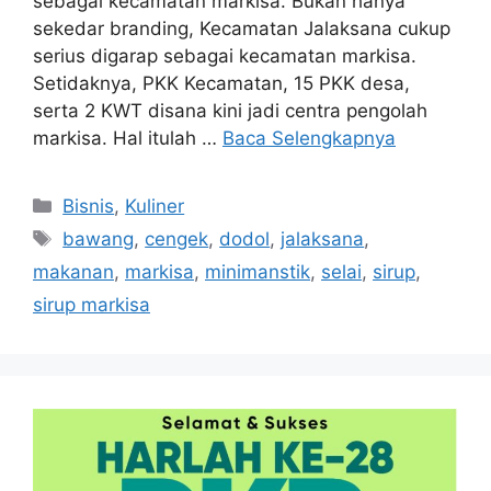
sebagai kecamatan markisa. Bukan hanya
sekedar branding, Kecamatan Jalaksana cukup
serius digarap sebagai kecamatan markisa.
Setidaknya, PKK Kecamatan, 15 PKK desa,
serta 2 KWT disana kini jadi centra pengolah
markisa. Hal itulah …
Baca Selengkapnya
Kategori
Bisnis
,
Kuliner
Tag
bawang
,
cengek
,
dodol
,
jalaksana
,
makanan
,
markisa
,
minimanstik
,
selai
,
sirup
,
sirup markisa