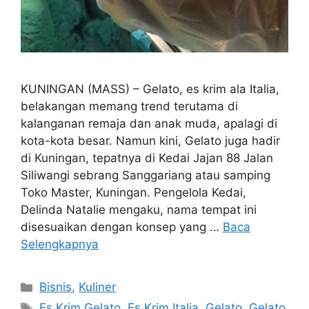
KUNINGAN (MASS) – Gelato, es krim ala Italia,
belakangan memang trend terutama di
kalanganan remaja dan anak muda, apalagi di
kota-kota besar. Namun kini, Gelato juga hadir
di Kuningan, tepatnya di Kedai Jajan 88 Jalan
Siliwangi sebrang Sanggariang atau samping
Toko Master, Kuningan. Pengelola Kedai,
Delinda Natalie mengaku, nama tempat ini
disesuaikan dengan konsep yang …
Baca
Selengkapnya
Kategori
Bisnis
,
Kuliner
Tag
Es Krim Gelato
,
Es Krim Italia
,
Gelato
,
Gelato