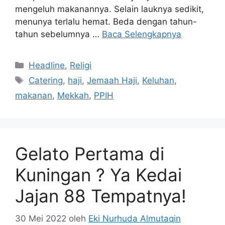
mengeluh makanannya. Selain lauknya sedikit,
menunya terlalu hemat. Beda dengan tahun-
tahun sebelumnya …
Baca Selengkapnya
Kategori
Headline
,
Religi
Tag
Catering
,
haji
,
Jemaah Haji
,
Keluhan
,
makanan
,
Mekkah
,
PPIH
Gelato Pertama di
Kuningan ? Ya Kedai
Jajan 88 Tempatnya!
30 Mei 2022
oleh
Eki Nurhuda Almutaqin