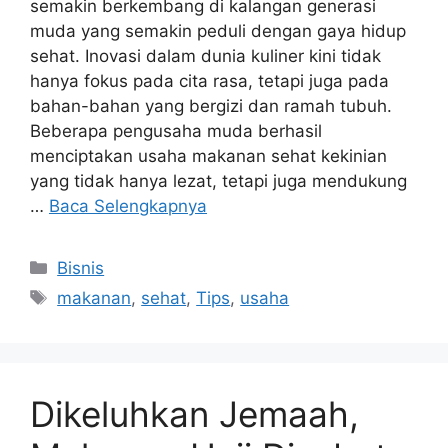
semakin berkembang di kalangan generasi
muda yang semakin peduli dengan gaya hidup
sehat. Inovasi dalam dunia kuliner kini tidak
hanya fokus pada cita rasa, tetapi juga pada
bahan-bahan yang bergizi dan ramah tubuh.
Beberapa pengusaha muda berhasil
menciptakan usaha makanan sehat kekinian
yang tidak hanya lezat, tetapi juga mendukung
…
Baca Selengkapnya
Kategori
Bisnis
Tag
makanan
,
sehat
,
Tips
,
usaha
Dikeluhkan Jemaah,