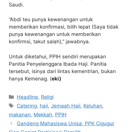
Saudi.
“Abdi teu punya kewenangan untuk
memberikan konfirmasi, bilih lepat (Saya tidak
punya kewenangan untuk memberikan
konfirmsi, takut salah),” jawabnya.
Untuk diketahui, PPIH sendiri merupakan
Panitia Penyelenggara Ibada Haji. Panitia
tersebut, isinya dari lintas kementrian, bukan
hanya Kemenag. (
eki)
Kategori
Headline
,
Religi
Tag
Catering
,
haji
,
Jemaah Haji
,
Keluhan
,
makanan
,
Mekkah
,
PPIH
Gandeng Mahasiswa Unisa, PPK Cigugur