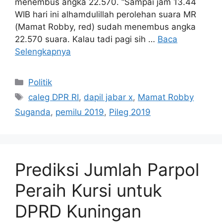
menembus angka 22.570. “Sampai jam 13.44
WIB hari ini alhamdulillah perolehan suara MR
(Mamat Robby, red) sudah menembus angka
22.570 suara. Kalau tadi pagi sih …
Baca
Selengkapnya
Kategori
Politik
Tag
caleg DPR RI
,
dapil jabar x
,
Mamat Robby
Suganda
,
pemilu 2019
,
Pileg 2019
Prediksi Jumlah Parpol
Peraih Kursi untuk
DPRD Kuningan