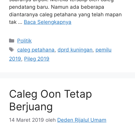
pendatang baru. Namun ada beberapa
diantaranya caleg petahana yang telah mapan
tak …
Baca Selengkapnya
Kategori
Politik
Tag
caleg petahana
,
dprd kuningan
,
pemilu
2019
,
Pileg 2019
Caleg Oon Tetap
Berjuang
14 Maret 2019
oleh
Deden Rijalul Umam