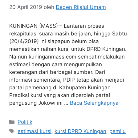
20 April 2019
oleh
Deden Rijalul Umam
KUNINGAN (MASS) – Lantaran proses
rekapitulasi suara masih berjalan, hingga Sabtu
(20/4/2019) ini siapapun belum bisa
memastikan raihan kursi untuk DPRD Kuningan.
Namun kuninganmass.com sempat melakukan
estimasi dengan cara mengumpulkan
keterangan dari berbagai sumber. Dari
informasi sementara, PDIP tetap akan menjadi
partai pemenang di Kabupaten Kuningan.
Prediksi kursi yang akan diperoleh partai
pengusung Jokowi ini …
Baca Selengkapnya
Kategori
Politik
Tag
estimasi kursi
,
kursi DPRD Kuningan
,
pemilu