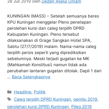
28 Juli 2019
oleh
Deden Rijalul Umam
KUNINGAN (MASS) – Setelah semuanya beres
KPU Kuningan menggelar Pleno penetapan
perolehan kursi dan caleg terpilih DPRD
Kabupaten Kuningan. Pleno tersebut
dilaksanakan di Grage Sangkan Hotel SPA,
Sabtu (27/7/2019) malam. Nama-nama caleg
terpilih persis seperti yang diprediksikan
sebelumnya. Meski terjadi gugatan ke MK
(Mahkamah Konstitusi) namun tidak ada
perubahan lantaran gugatan ditolak. Dapil 1 dari
…
Baca Selengkapnya
Kategori
Headline
,
Politik
Tag
Caleg terpilih DPRD Kuningan
,
pemilu 2019
,
perolehan kursi DPRD Kuningan
,
Pileg 2019