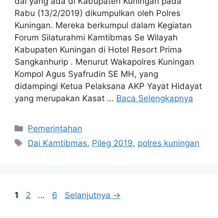
dai yang ada di Kabupaten Kuningan pada
Rabu (13/2/2019) dikumpulkan oleh Polres
Kuningan. Mereka berkumpul dalam Kegiatan
Forum Silaturahmi Kamtibmas Se Wilayah
Kabupaten Kuningan di Hotel Resort Prima
Sangkanhurip . Menurut Wakapolres Kuningan
Kompol Agus Syafrudin SE MH, yang
didampingi Ketua Pelaksana AKP Yayat Hidayat
yang merupakan Kasat …
Baca Selengkapnya
Kategori
Pemerintahan
Tag
Dai Kamtibmas
,
Pileg 2019
,
polres kuningan
Halaman
Halaman
Halaman
1
2
…
6
Selanjutnya
→