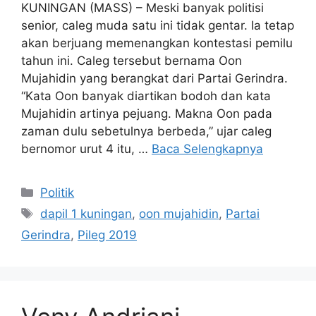
KUNINGAN (MASS) – Meski banyak politisi
senior, caleg muda satu ini tidak gentar. Ia tetap
akan berjuang memenangkan kontestasi pemilu
tahun ini. Caleg tersebut bernama Oon
Mujahidin yang berangkat dari Partai Gerindra.
“Kata Oon banyak diartikan bodoh dan kata
Mujahidin artinya pejuang. Makna Oon pada
zaman dulu sebetulnya berbeda,” ujar caleg
bernomor urut 4 itu, …
Baca Selengkapnya
Kategori
Politik
Tag
dapil 1 kuningan
,
oon mujahidin
,
Partai
Gerindra
,
Pileg 2019