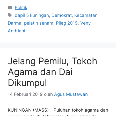
Kategori
Politik
Tag
dapil 5 kuningan
,
Demokrat
,
Kecamatan
Darma
,
pelatih senam
,
Pileg 2019
,
Veny
Andriani
Jelang Pemilu, Tokoh
Agama dan Dai
Dikumpul
14 Februari 2019
oleh
Agus Mustawan
KUNINGAN (MASS) – Puluhan tokoh agama dan