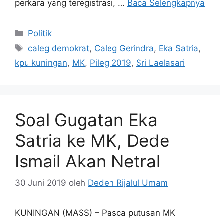
perkara yang teregistrasi, …
Baca Selengkapnya
Kategori
Politik
Tag
caleg demokrat
,
Caleg Gerindra
,
Eka Satria
,
kpu kuningan
,
MK
,
Pileg 2019
,
Sri Laelasari
Soal Gugatan Eka
Satria ke MK, Dede
Ismail Akan Netral
30 Juni 2019
oleh
Deden Rijalul Umam
KUNINGAN (MASS) – Pasca putusan MK