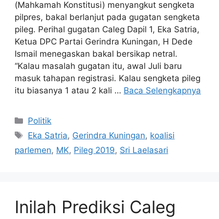
(Mahkamah Konstitusi) menyangkut sengketa
pilpres, bakal berlanjut pada gugatan sengketa
pileg. Perihal gugatan Caleg Dapil 1, Eka Satria,
Ketua DPC Partai Gerindra Kuningan, H Dede
Ismail menegaskan bakal bersikap netral.
“Kalau masalah gugatan itu, awal Juli baru
masuk tahapan registrasi. Kalau sengketa pileg
itu biasanya 1 atau 2 kali …
Baca Selengkapnya
Kategori
Politik
Tag
Eka Satria
,
Gerindra Kuningan
,
koalisi
parlemen
,
MK
,
Pileg 2019
,
Sri Laelasari
Inilah Prediksi Caleg