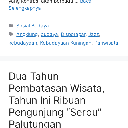
yang kontras, akan berpadu …
Baca
Selengkapnya
Kategori
Sosial Budaya
Tag
Angklung
,
budaya
,
Disporapar
,
Jazz
,
kebudayaan
,
Kebudayaan Kuningan
,
Pariwisata
Dua Tahun
Pembatasan Wisata,
Tahun Ini Ribuan
Pengunjung “Serbu”
Palutungan