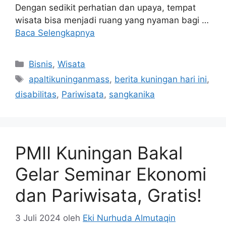
Dengan sedikit perhatian dan upaya, tempat
wisata bisa menjadi ruang yang nyaman bagi …
Baca Selengkapnya
Kategori
Bisnis
,
Wisata
Tag
apaltikuninganmass
,
berita kuningan hari ini
,
disabilitas
,
Pariwisata
,
sangkanika
PMII Kuningan Bakal
Gelar Seminar Ekonomi
dan Pariwisata, Gratis!
3 Juli 2024
oleh
Eki Nurhuda Almutaqin