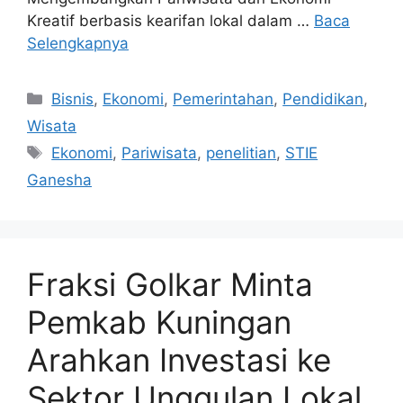
Kreatif berbasis kearifan lokal dalam …
Baca
Selengkapnya
Kategori
Bisnis
,
Ekonomi
,
Pemerintahan
,
Pendidikan
,
Wisata
Tag
Ekonomi
,
Pariwisata
,
penelitian
,
STIE
Ganesha
Fraksi Golkar Minta
Pemkab Kuningan
Arahkan Investasi ke
Sektor Unggulan Lokal,