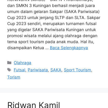
dan SMKN 3 Kuningan berhasil menjadi juara
umum dalam gelaran Sakpar (SAKA Pariwisata)
Cup 2023 untuk jenjang SLTP dan SLTA. Sakpar
Cup 2023 sendiri, merupakan turnamen futsal
yang digelar SAKA Pariwisata Kuningan untuk
promosi wisata melalui ajang olahraga dengan
tema sport tourism pada anak muda. Hal itu,
disampaikan Ketua …
Baca Selengkapnya
Kategori
Olahraga
Tag
Futsal
,
Pariwisata
,
SAKA
,
Sport Tourism
,
Torism
Ridwan Kamil