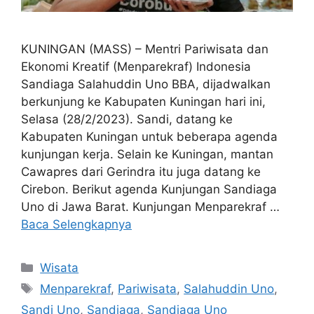
KUNINGAN (MASS) – Mentri Pariwisata dan
Ekonomi Kreatif (Menparekraf) Indonesia
Sandiaga Salahuddin Uno BBA, dijadwalkan
berkunjung ke Kabupaten Kuningan hari ini,
Selasa (28/2/2023). Sandi, datang ke
Kabupaten Kuningan untuk beberapa agenda
kunjungan kerja. Selain ke Kuningan, mantan
Cawapres dari Gerindra itu juga datang ke
Cirebon. Berikut agenda Kunjungan Sandiaga
Uno di Jawa Barat. Kunjungan Menparekraf …
Baca Selengkapnya
Kategori
Wisata
Tag
Menparekraf
,
Pariwisata
,
Salahuddin Uno
,
Sandi Uno
,
Sandiaga
,
Sandiaga Uno