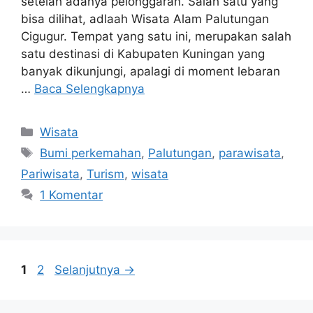
setelah adanya pelonggaran. Salah satu yang
bisa dilihat, adlaah Wisata Alam Palutungan
Cigugur. Tempat yang satu ini, merupakan salah
satu destinasi di Kabupaten Kuningan yang
banyak dikunjungi, apalagi di moment lebaran
…
Baca Selengkapnya
Kategori
Wisata
Tag
Bumi perkemahan
,
Palutungan
,
parawisata
,
Pariwisata
,
Turism
,
wisata
1 Komentar
Halaman
Halaman
1
2
Selanjutnya
→