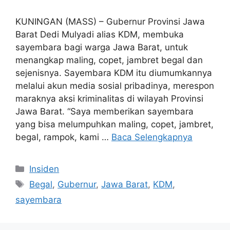
KUNINGAN (MASS) – Gubernur Provinsi Jawa
Barat Dedi Mulyadi alias KDM, membuka
sayembara bagi warga Jawa Barat, untuk
menangkap maling, copet, jambret begal dan
sejenisnya. Sayembara KDM itu diumumkannya
melalui akun media sosial pribadinya, merespon
maraknya aksi kriminalitas di wilayah Provinsi
Jawa Barat. “Saya memberikan sayembara
yang bisa melumpuhkan maling, copet, jambret,
begal, rampok, kami …
Baca Selengkapnya
Kategori
Insiden
Tag
Begal
,
Gubernur
,
Jawa Barat
,
KDM
,
sayembara