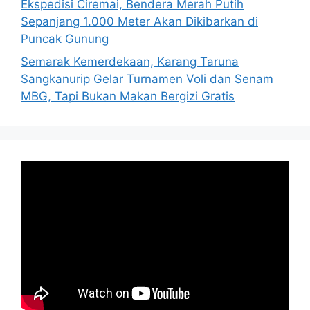
Ekspedisi Ciremai, Bendera Merah Putih
Sepanjang 1.000 Meter Akan Dikibarkan di
Puncak Gunung
Semarak Kemerdekaan, Karang Taruna
Sangkanurip Gelar Turnamen Voli dan Senam
MBG, Tapi Bukan Makan Bergizi Gratis