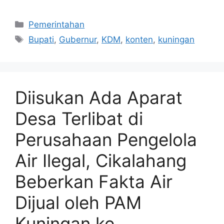
Kategori
Pemerintahan
Tag
Bupati
,
Gubernur
,
KDM
,
konten
,
kuningan
Diisukan Ada Aparat
Desa Terlibat di
Perusahaan Pengelola
Air Ilegal, Cikalahang
Beberkan Fakta Air
Dijual oleh PAM
Kuningan ke