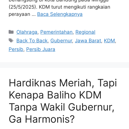
(25/5/2025). KDM turut mengikuti rangkaian
perayaan …
Baca Selengkapnya
Kategori
Olahraga
,
Pemerintahan
,
Regional
Tag
Back To Back
,
Gubernur
,
Jawa Barat
,
KDM
,
Persib
,
Persib Juara
Hardiknas Meriah, Tapi
Kenapa Baliho KDM
Tanpa Wakil Gubernur,
Ga Harmonis?