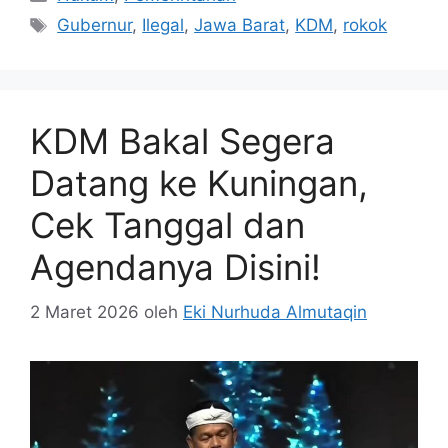
Tag
Gubernur
,
Ilegal
,
Jawa Barat
,
KDM
,
rokok
KDM Bakal Segera
Datang ke Kuningan,
Cek Tanggal dan
Agendanya Disini!
2 Maret 2026
oleh
Eki Nurhuda Almutaqin