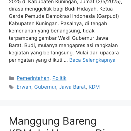
2025 di Kabupaten Kuningan, Jumat (2/5/2025),
dirasa menggelitik bagi Budi Hidayah, Ketua
Garda Pemuda Demokrasi Indonesia (Garpudi)
Kabupaten Kuningan. Pasalnya, di tengah
kemeriahan yang berlangsung, tidak
terpampang gambar Wakil Gubernur Jawa
Barat. Budi, mulanya mengapresiasi rangkaian
kegiatan yang berlangsung. Mulai dari upacara
peringatan yang diikuti …
Baca Selengkapnya
Kategori
Pemerintahan
,
Politik
Tag
Erwan
,
Gubernur
,
Jawa Barat
,
KDM
Manggung Bareng