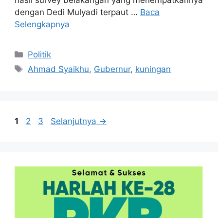
dengan Dedi Mulyadi terpaut …
Baca
Selengkapnya
Kategori
Politik
Tag
Ahmad Syaikhu
,
Gubernur
,
kuningan
Halaman
Halaman
Halaman
1
2
3
Selanjutnya
→