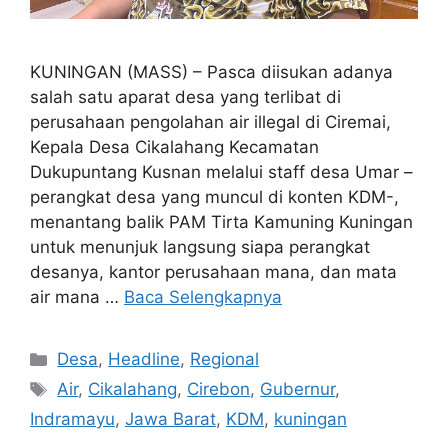
KUNINGAN (MASS) – Pasca diisukan adanya
salah satu aparat desa yang terlibat di
perusahaan pengolahan air illegal di Ciremai,
Kepala Desa Cikalahang Kecamatan
Dukupuntang Kusnan melalui staff desa Umar –
perangkat desa yang muncul di konten KDM-,
menantang balik PAM Tirta Kamuning Kuningan
untuk menunjuk langsung siapa perangkat
desanya, kantor perusahaan mana, dan mata
air mana …
Baca Selengkapnya
Kategori
Desa
,
Headline
,
Regional
Tag
Air
,
Cikalahang
,
Cirebon
,
Gubernur
,
Indramayu
,
Jawa Barat
,
KDM
,
kuningan