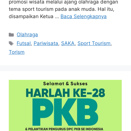
promosi wisata melalui ajang olahraga dengan
tema sport tourism pada anak muda. Hal itu,
disampaikan Ketua …
Baca Selengkapnya
Kategori
Olahraga
Tag
Futsal
,
Pariwisata
,
SAKA
,
Sport Tourism
,
Torism