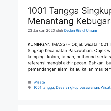
1001 Tangga Singku
Menantang Kebugar
23 Januari 2020
oleh
Deden Rijalul Umam
KUNINGAN (MASS) – Objek wisata 1001 
Singkup Kecamatan Pasawahan. Objek wisa
kemping, kolam, taman, outbound serta s
referensi mengisi akhir pecan. Bahkan, 
pemandangan alam, kalau kalian mau ter
Kategori
Wisata
Tag
1001 tangga
,
Desa singkup pasawahan
,
Wisat