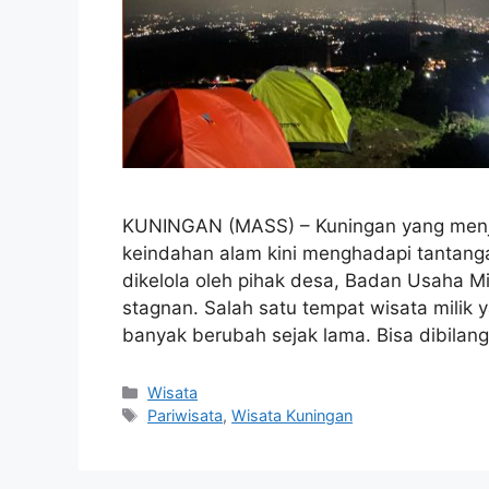
KUNINGAN (MASS) – Kuningan yang menja
keindahan alam kini menghadapi tantanga
dikelola oleh pihak desa, Badan Usaha M
stagnan. Salah satu tempat wisata milik 
banyak berubah sejak lama. Bisa dibilan
Kategori
Wisata
Tag
Pariwisata
,
Wisata Kuningan