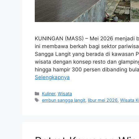
KUNINGAN (MASS) – Mei 2026 menjadi bu
ini membawa berkah bagi sektor pariwis
Sangga Langit yang berada di kawasan P
wisata dengan konsep resto dan glampin
hingga hampir 300 persen dibanding bul
Selengkapnya
Kategori
Kuliner
,
Wisata
Tag
embun sangga langit
,
libur mei 2026
,
Wisata K