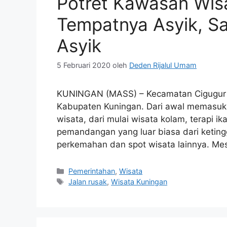
Potret Kawasan Wis
Tempatnya Asyik, S
Asyik
5 Februari 2020
oleh
Deden Rijalul Umam
KUNINGAN (MASS) – Kecamatan Cigugur s
Kabupaten Kuningan. Dari awal memasuki
wisata, dari mulai wisata kolam, terapi ik
pemandangan yang luar biasa dari ketingg
perkemahan dan spot wisata lainnya. Mes
Kategori
Pemerintahan
,
Wisata
Tag
Jalan rusak
,
Wisata Kuningan