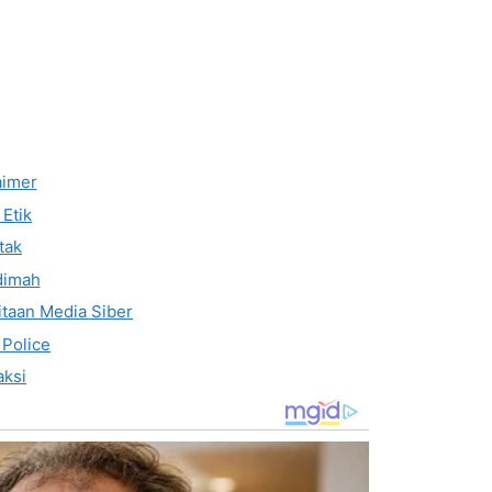
aimer
Etik
tak
dimah
taan Media Siber
 Police
ksi