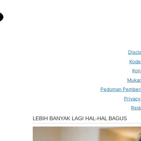
Discl
Kode 
Kon
Muka
Pedoman Pemberi
Privacy
Reda