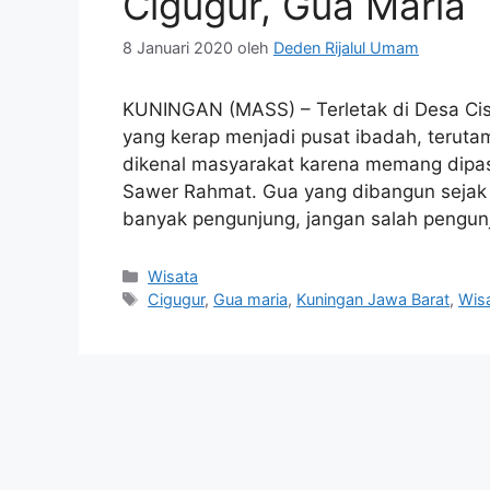
Cigugur, Gua Maria
8 Januari 2020
oleh
Deden Rijalul Umam
KUNINGAN (MASS) – Terletak di Desa Ci
yang kerap menjadi pusat ibadah, teruta
dikenal masyarakat karena memang dipas
Sawer Rahmat. Gua yang dibangun sejak
banyak pengunjung, jangan salah pengun
Kategori
Wisata
Tag
Cigugur
,
Gua maria
,
Kuningan Jawa Barat
,
Wis