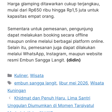
Harga glamping ditawarkan cukup terjangkau,
mulai dari Rp650 ribu hingga Rp1,5 juta untuk
kapasitas empat orang.
Sementara untuk pemesanan, pengunjung
dapat melakukan booking secara offline
maupun online melalui berbagai platform online.
Selain itu, pemesanan juga dapat dilakukan
melalui WhatsApp, Instagram, maupun website
resmi Embun Sangga Langit.
(didin)
Kategori
Kuliner
,
Wisata
Tag
embun sangga langit
,
libur mei 2026
,
Wisata
Kuningan
Khidmat dan Penuh Haru, Lima Santri
Unggulan Diumumkan di Momen Tarqiyatul