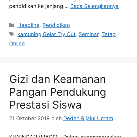
pendidikan ke jenjang …
Baca Selengkapnya
Kategori
Headline
,
Pendidikan
Tag
kamuning Gelar Try Out
,
Seminar
,
Tetap
Online
Gizi dan Keamanan
Pangan Pendukung
Prestasi Siswa
21 Oktober 2019
oleh
Deden Rijalul Umam
KUNINGAN (MASS) – Dalam menyemarakkan