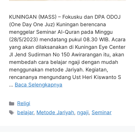
KUNINGAN (MASS) – Fokusku dan DPA ODOJ
(One Day One Juz) Kuningan berencana
menggelar Seminar Al-Quran pada Minggu
(28/5/2023) mendatang pukul 08.30 WIB. Acara
yang akan dilaksanakan di Kuningan Eye Center
Jl Jend Sudirman No 150 Awirarangan itu, akan
membedah cara belajar ngaji dengan mudah
menggunakan metode Jariyah. Kegiatan,
rencananya mengundang Ust Heri Kiswanto S
…
Baca Selengkapnya
Kategori
Religi
Tag
belajar
,
Metode Jariyah
,
ngaji
,
Seminar