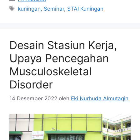
Tag
kuningan
,
Seminar
,
STAI Kuningan
Desain Stasiun Kerja,
Upaya Pencegahan
Musculoskeletal
Disorder
14 Desember 2022
oleh
Eki Nurhuda Almutaqin