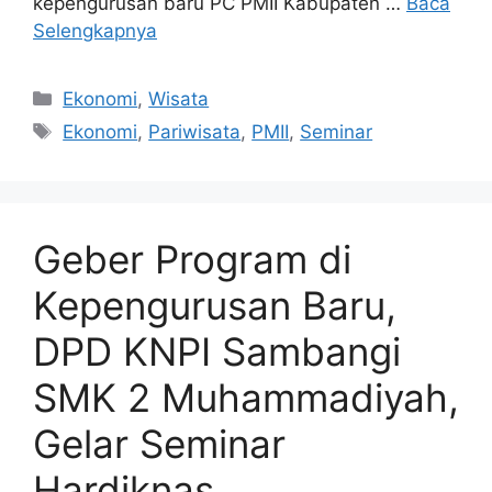
kepengurusan baru PC PMII Kabupaten …
Baca
Selengkapnya
Kategori
Ekonomi
,
Wisata
Tag
Ekonomi
,
Pariwisata
,
PMII
,
Seminar
Geber Program di
Kepengurusan Baru,
DPD KNPI Sambangi
SMK 2 Muhammadiyah,
Gelar Seminar
Hardiknas