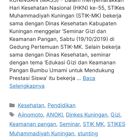
Hari Kesehatan Nasional (HKN) ke-55, STIKes
Muhammadiyah Kuningan (STIK-MK) bekerja
sama dengan Dinas Kesehatan Kabupaten
Kuningan menggelar ‘Seminar Gizi dan
Keamanan Pangan, Sabtu (19/10/2019) di
Gedung Pertemuan STIK-MK. Selain bekerja
sama dengan Dinas Kesehatan, seminar
dengan tema ‘Edukasi Gizi dan Keamanan
Pangan Bumbu Umami untuk Mendukung
Prestasi Siswa’ itu bekerja …
Baca
Selengkapnya
Kategori
Kesehatan
,
Pendidikan
Tag
Ajinomoto
,
ANOKI
,
Dinkes Kuningan
,
Gizi
,
Keamanan pangan
,
Seminar
,
STIK MK
,
STIKES
Muhammadiyah Kuningan
,
stunting