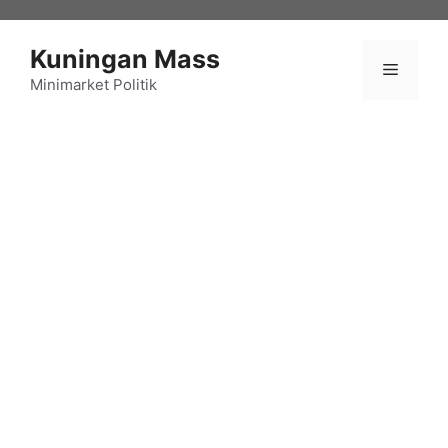
Langsung
ke
Kuningan Mass
isi
Menu
Minimarket Politik