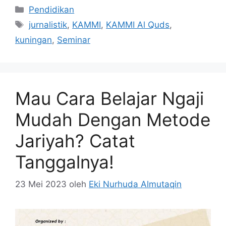
Kategori
Pendidikan
Tag
jurnalistik
,
KAMMI
,
KAMMI Al Quds
,
kuningan
,
Seminar
Mau Cara Belajar Ngaji
Mudah Dengan Metode
Jariyah? Catat
Tanggalnya!
23 Mei 2023
oleh
Eki Nurhuda Almutaqin