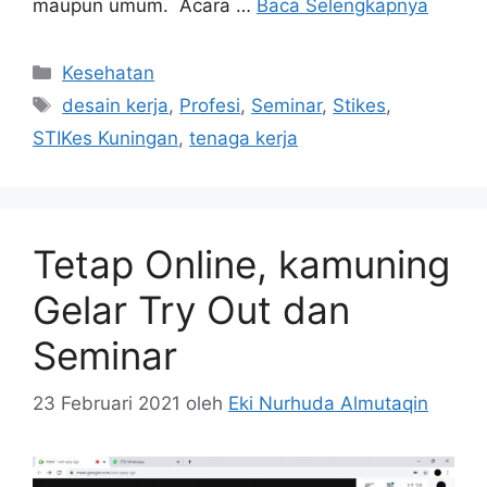
maupun umum. Acara …
Baca Selengkapnya
Kategori
Kesehatan
Tag
desain kerja
,
Profesi
,
Seminar
,
Stikes
,
STIKes Kuningan
,
tenaga kerja
Tetap Online, kamuning
Gelar Try Out dan
Seminar
23 Februari 2021
oleh
Eki Nurhuda Almutaqin