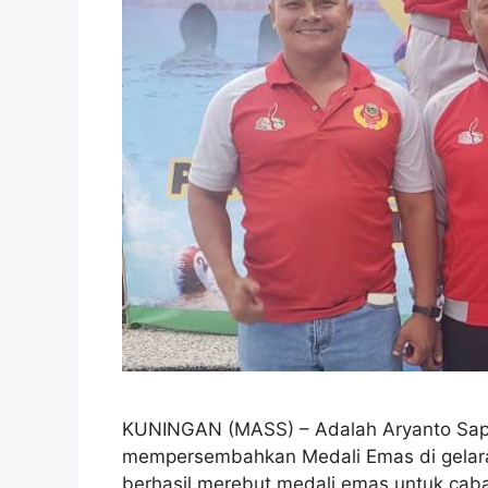
KUNINGAN (MASS) – Adalah Aryanto Saputr
mempersembahkan Medali Emas di gelar
berhasil merebut medali emas untuk caba