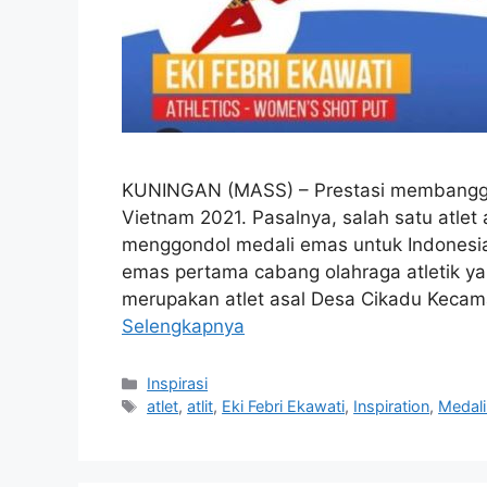
KUNINGAN (MASS) – Prestasi membangga
Vietnam 2021. Pasalnya, salah satu atlet a
menggondol medali emas untuk Indonesia
emas pertama cabang olahraga atletik ya
merupakan atlet asal Desa Cikadu Keca
Selengkapnya
Kategori
Inspirasi
Tag
atlet
,
atlit
,
Eki Febri Ekawati
,
Inspiration
,
Medal