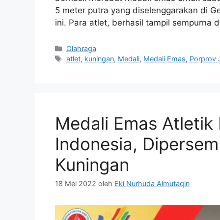
5 meter putra yang diselenggarakan di 
ini. Para atlet, berhasil tampil sempurna 
Kategori
Olahraga
Tag
atlet
,
kuningan
,
Medali
,
Medali Emas
,
Porprov 
Medali Emas Atletik
Indonesia, Diperse
Kuningan
18 Mei 2022
oleh
Eki Nurhuda Almutaqin