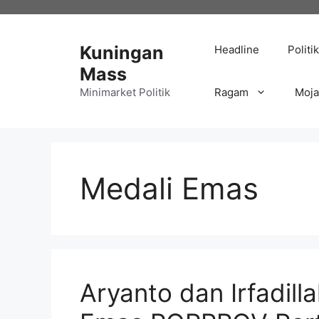
Langsung
ke
isi
Kuningan
Headline
Politik
Mass
Minimarket Politik
Ragam
Moj
Medali Emas
Aryanto dan Irfadil