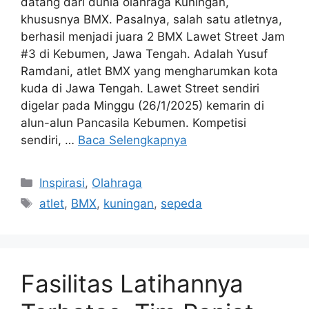
datang dari dunia olahraga Kuningan,
khususnya BMX. Pasalnya, salah satu atletnya,
berhasil menjadi juara 2 BMX Lawet Street Jam
#3 di Kebumen, Jawa Tengah. Adalah Yusuf
Ramdani, atlet BMX yang mengharumkan kota
kuda di Jawa Tengah. Lawet Street sendiri
digelar pada Minggu (26/1/2025) kemarin di
alun-alun Pancasila Kebumen. Kompetisi
sendiri, …
Baca Selengkapnya
Kategori
Inspirasi
,
Olahraga
Tag
atlet
,
BMX
,
kuningan
,
sepeda
Fasilitas Latihannya