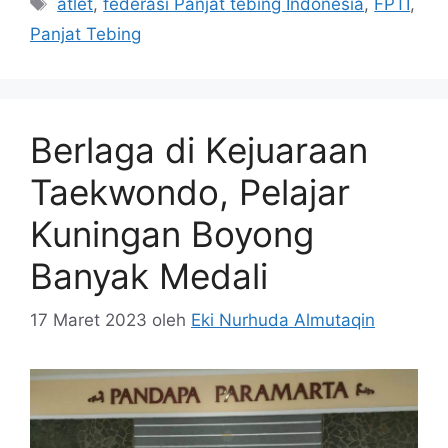
atlet
,
federasi Panjat tebing Indonesia
,
FPTI
,
Panjat Tebing
Berlaga di Kejuaraan
Taekwondo, Pelajar
Kuningan Boyong
Banyak Medali
17 Maret 2023
oleh
Eki Nurhuda Almutaqin