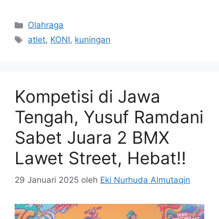
Kategori
Olahraga
Tag
atlet
,
KONI
,
kuningan
Kompetisi di Jawa
Tengah, Yusuf Ramdani
Sabet Juara 2 BMX
Lawet Street, Hebat!!
29 Januari 2025
oleh
Eki Nurhuda Almutaqin