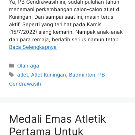
Ya, PB Cendrawasih ini, sudah puluhan tahun
menemani perkembangan calon-calon atlet di
Kuningan. Dan sampai saat ini, masih terus
aktif. Seperti yang terlihat pada Kamis
(15/7/2022) siang kemarin. Nampak anak-anak
dan para remaja, berlatih serius namun tetap …
Baca Selengkapnya
Kategori
Olahraga
Tag
atlet
,
Atlet Kuningan
,
Badminton
,
PB
Cendrawasih
Medali Emas Atletik
Pertama Untuk