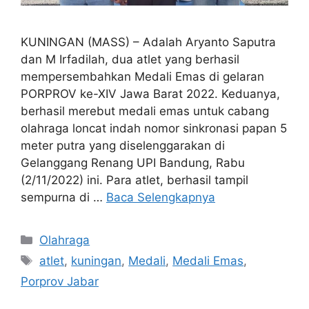
KUNINGAN (MASS) – Adalah Aryanto Saputra
dan M Irfadilah, dua atlet yang berhasil
mempersembahkan Medali Emas di gelaran
PORPROV ke-XIV Jawa Barat 2022. Keduanya,
berhasil merebut medali emas untuk cabang
olahraga loncat indah nomor sinkronasi papan 5
meter putra yang diselenggarakan di
Gelanggang Renang UPI Bandung, Rabu
(2/11/2022) ini. Para atlet, berhasil tampil
sempurna di …
Baca Selengkapnya
Kategori
Olahraga
Tag
atlet
,
kuningan
,
Medali
,
Medali Emas
,
Porprov Jabar