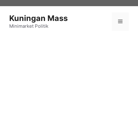
Langsung
ke
Kuningan Mass
isi
Menu
Minimarket Politik