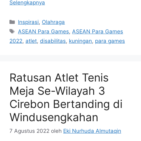
Selengkapnya
Kategori
Inspirasi
,
Olahraga
Tag
ASEAN Para Games
,
ASEAN Para Games
2022
,
atlet
,
disabilitas
,
kuningan
,
para games
Ratusan Atlet Tenis
Meja Se-Wilayah 3
Cirebon Bertanding di
Windusengkahan
7 Agustus 2022
oleh
Eki Nurhuda Almutaqin