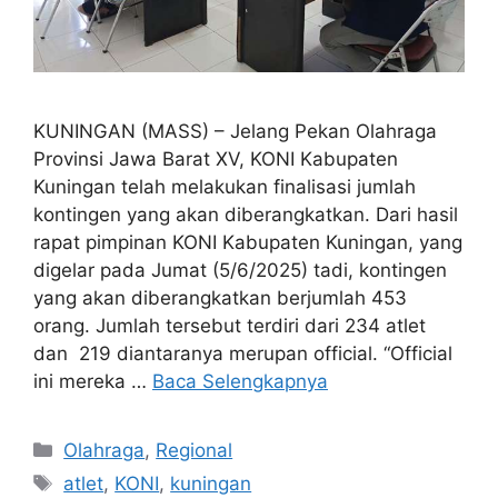
KUNINGAN (MASS) – Jelang Pekan Olahraga
Provinsi Jawa Barat XV, KONI Kabupaten
Kuningan telah melakukan finalisasi jumlah
kontingen yang akan diberangkatkan. Dari hasil
rapat pimpinan KONI Kabupaten Kuningan, yang
digelar pada Jumat (5/6/2025) tadi, kontingen
yang akan diberangkatkan berjumlah 453
orang. Jumlah tersebut terdiri dari 234 atlet
dan 219 diantaranya merupan official. “Official
ini mereka …
Baca Selengkapnya
Kategori
Olahraga
,
Regional
Tag
atlet
,
KONI
,
kuningan