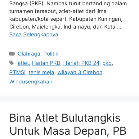
Bangsa (PKB). Nampak turut bertanding dalam
turnamen tersebut, atlet-atlet dari lima
kabupaten/kota seperti Kabupaten Kuningan,
Cirebon, Majelengka, Indramayu, dan Kota …
Baca Selengkapnya
Kategori
Olahraga
,
Politik
Tag
atlet
,
Harlah PKB
,
Harlah PKB 24
,
pkb
,
PTMSi
,
tenis meja
,
wilayah 3 Cirebon
,
Windusengkahan
Bina Atlet Bulutangkis
Untuk Masa Depan, PB