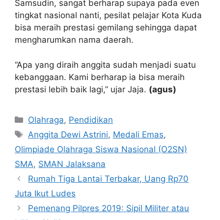
Samsudin, sangat berharap supaya pada even
tingkat nasional nanti, pesilat pelajar Kota Kuda
bisa meraih prestasi gemilang sehingga dapat
mengharumkan nama daerah.
“Apa yang diraih anggita sudah menjadi suatu
kebanggaan. Kami berharap ia bisa meraih
prestasi lebih baik lagi,” ujar Jaja.
(agus)
Kategori
Olahraga
,
Pendidikan
Tag
Anggita Dewi Astrini
,
Medali Emas
,
Olimpiade Olahraga Siswa Nasional (O2SN)
SMA
,
SMAN Jalaksana
Rumah Tiga Lantai Terbakar, Uang Rp70
Juta Ikut Ludes
Pemenang Pilpres 2019: Sipil Militer atau