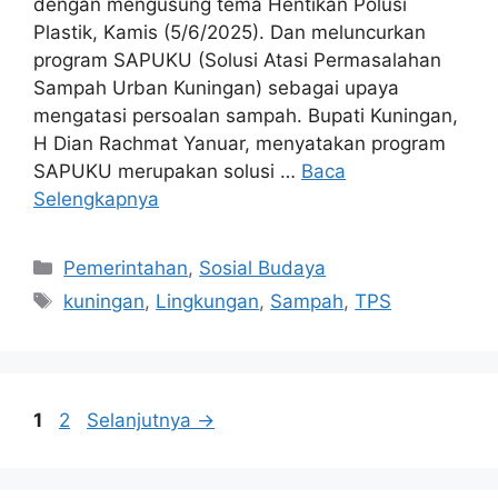
dengan mengusung tema Hentikan Polusi
Plastik, Kamis (5/6/2025). Dan meluncurkan
program SAPUKU (Solusi Atasi Permasalahan
Sampah Urban Kuningan) sebagai upaya
mengatasi persoalan sampah. Bupati Kuningan,
H Dian Rachmat Yanuar, menyatakan program
SAPUKU merupakan solusi …
Baca
Selengkapnya
Kategori
Pemerintahan
,
Sosial Budaya
Tag
kuningan
,
Lingkungan
,
Sampah
,
TPS
Halaman
Halaman
1
2
Selanjutnya
→