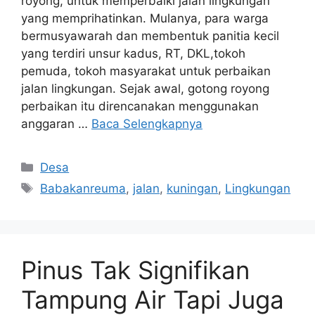
royong, untuk memperbaiki jalan lingkungan
yang memprihatinkan. Mulanya, para warga
bermusyawarah dan membentuk panitia kecil
yang terdiri unsur kadus, RT, DKL,tokoh
pemuda, tokoh masyarakat untuk perbaikan
jalan lingkungan. Sejak awal, gotong royong
perbaikan itu direncanakan menggunakan
anggaran …
Baca Selengkapnya
Kategori
Desa
Tag
Babakanreuma
,
jalan
,
kuningan
,
Lingkungan
Pinus Tak Signifikan
Tampung Air Tapi Juga