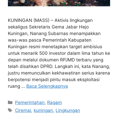
KUNINGAN (MASS) – Aktivis lingkungan
sekaligus Sekretaris Gema Jabar Hejo
Kuningan, Nanang Subarnas menampakkan
was-was pasca Pemerintah Kabupaten
Kuningan resmi menetapkan target ambisius
untuk menarik 500 investor dalam lima tahun ke
depan melalui dokumen RPJMD terbaru yang
telah disahkan DPRD. Langkah ini, kata Nanang,
justru memunculkan kekhawatiran serius karena
berpotensi menjadi pintu masuk eksploitasi
ruang …
Baca Selengkapnya
Kategori
Pemerintahan
,
Ragam
Tag
Ciremai
,
kuningan
,
Lingkungan