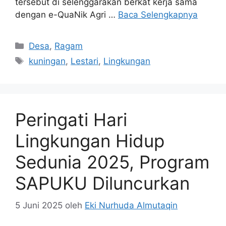
tersebut di selenggarakan berkat kerja sama
dengan e-QuaNik Agri …
Baca Selengkapnya
Kategori
Desa
,
Ragam
Tag
kuningan
,
Lestari
,
Lingkungan
Peringati Hari
Lingkungan Hidup
Sedunia 2025, Program
SAPUKU Diluncurkan
5 Juni 2025
oleh
Eki Nurhuda Almutaqin