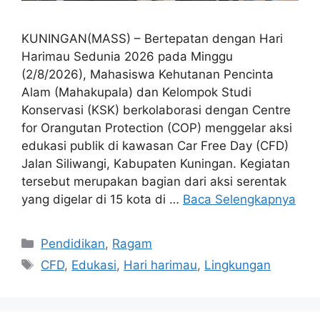
KUNINGAN(MASS) – Bertepatan dengan Hari
Harimau Sedunia 2026 pada Minggu
(2/8/2026), Mahasiswa Kehutanan Pencinta
Alam (Mahakupala) dan Kelompok Studi
Konservasi (KSK) berkolaborasi dengan Centre
for Orangutan Protection (COP) menggelar aksi
edukasi publik di kawasan Car Free Day (CFD)
Jalan Siliwangi, Kabupaten Kuningan. Kegiatan
tersebut merupakan bagian dari aksi serentak
yang digelar di 15 kota di …
Baca Selengkapnya
Kategori
Pendidikan
,
Ragam
Tag
CFD
,
Edukasi
,
Hari harimau
,
Lingkungan