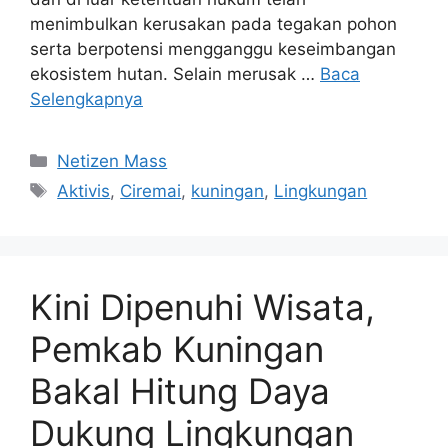
menimbulkan kerusakan pada tegakan pohon
serta berpotensi mengganggu keseimbangan
ekosistem hutan. Selain merusak …
Baca
Selengkapnya
Kategori
Netizen Mass
Tag
Aktivis
,
Ciremai
,
kuningan
,
Lingkungan
Kini Dipenuhi Wisata,
Pemkab Kuningan
Bakal Hitung Daya
Dukung Lingkungan