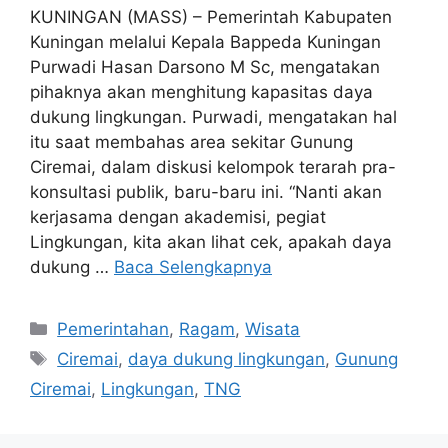
KUNINGAN (MASS) – Pemerintah Kabupaten
Kuningan melalui Kepala Bappeda Kuningan
Purwadi Hasan Darsono M Sc, mengatakan
pihaknya akan menghitung kapasitas daya
dukung lingkungan. Purwadi, mengatakan hal
itu saat membahas area sekitar Gunung
Ciremai, dalam diskusi kelompok terarah pra-
konsultasi publik, baru-baru ini. “Nanti akan
kerjasama dengan akademisi, pegiat
Lingkungan, kita akan lihat cek, apakah daya
dukung …
Baca Selengkapnya
Kategori
Pemerintahan
,
Ragam
,
Wisata
Tag
Ciremai
,
daya dukung lingkungan
,
Gunung
Ciremai
,
Lingkungan
,
TNG