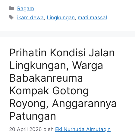
Kategori
Ragam
Tag
ikam dewa
,
Lingkungan
,
mati massal
Prihatin Kondisi Jalan
Lingkungan, Warga
Babakanreuma
Kompak Gotong
Royong, Anggarannya
Patungan
20 April 2026
oleh
Eki Nurhuda Almutaqin