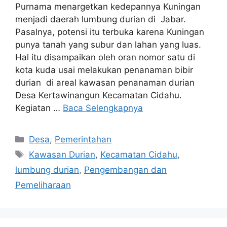
Purnama menargetkan kedepannya Kuningan
menjadi daerah lumbung durian di Jabar.
Pasalnya, potensi itu terbuka karena Kuningan
punya tanah yang subur dan lahan yang luas.
Hal itu disampaikan oleh oran nomor satu di
kota kuda usai melakukan penanaman bibir
durian di areal kawasan penanaman durian
Desa Kertawinangun Kecamatan Cidahu.
Kegiatan …
Baca Selengkapnya
Kategori
Desa
,
Pemerintahan
Tag
Kawasan Durian
,
Kecamatan Cidahu
,
lumbung durian
,
Pengembangan dan
Pemeliharaan