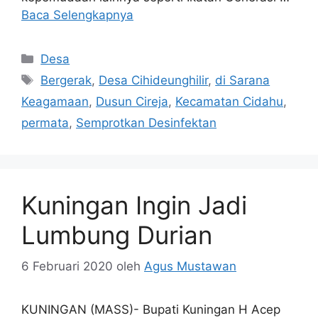
Baca Selengkapnya
Kategori
Desa
Tag
Bergerak
,
Desa Cihideunghilir
,
di Sarana
Keagamaan
,
Dusun Cireja
,
Kecamatan Cidahu
,
permata
,
Semprotkan Desinfektan
Kuningan Ingin Jadi
Lumbung Durian
6 Februari 2020
oleh
Agus Mustawan
KUNINGAN (MASS)- Bupati Kuningan H Acep