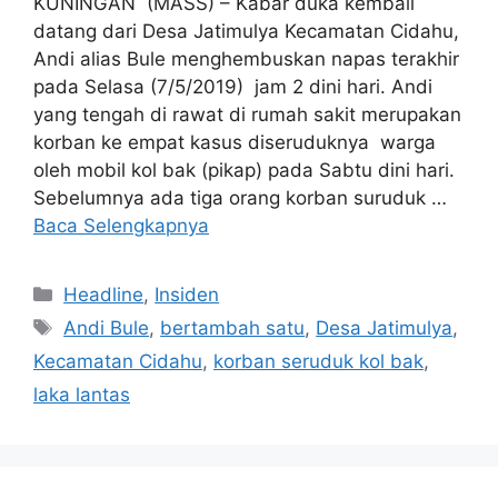
KUNINGAN (MASS) – Kabar duka kembali
datang dari Desa Jatimulya Kecamatan Cidahu,
Andi alias Bule menghembuskan napas terakhir
pada Selasa (7/5/2019) jam 2 dini hari. Andi
yang tengah di rawat di rumah sakit merupakan
korban ke empat kasus diseruduknya warga
oleh mobil kol bak (pikap) pada Sabtu dini hari.
Sebelumnya ada tiga orang korban suruduk …
Baca Selengkapnya
Kategori
Headline
,
Insiden
Tag
Andi Bule
,
bertambah satu
,
Desa Jatimulya
,
Kecamatan Cidahu
,
korban seruduk kol bak
,
laka lantas