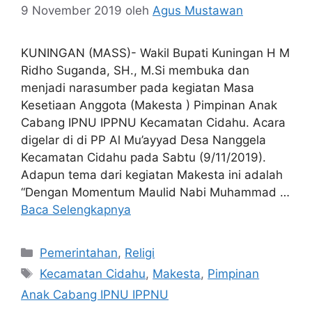
9 November 2019
oleh
Agus Mustawan
KUNINGAN (MASS)- Wakil Bupati Kuningan H M
Ridho Suganda, SH., M.Si membuka dan
menjadi narasumber pada kegiatan Masa
Kesetiaan Anggota (Makesta ) Pimpinan Anak
Cabang IPNU IPPNU Kecamatan Cidahu. Acara
digelar di di PP Al Mu’ayyad Desa Nanggela
Kecamatan Cidahu pada Sabtu (9/11/2019).
Adapun tema dari kegiatan Makesta ini adalah
“Dengan Momentum Maulid Nabi Muhammad …
Baca Selengkapnya
Kategori
Pemerintahan
,
Religi
Tag
Kecamatan Cidahu
,
Makesta
,
Pimpinan
Anak Cabang IPNU IPPNU