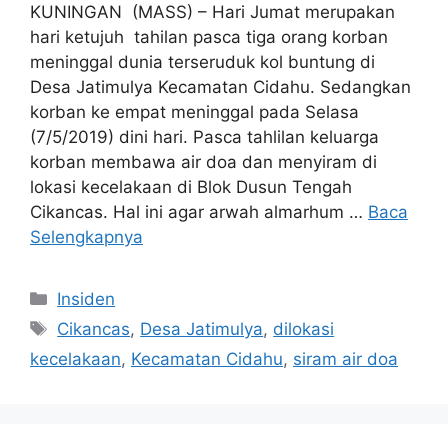
KUNINGAN (MASS) – Hari Jumat merupakan
hari ketujuh tahilan pasca tiga orang korban
meninggal dunia terseruduk kol buntung di
Desa Jatimulya Kecamatan Cidahu. Sedangkan
korban ke empat meninggal pada Selasa
(7/5/2019) dini hari. Pasca tahlilan keluarga
korban membawa air doa dan menyiram di
lokasi kecelakaan di Blok Dusun Tengah
Cikancas. Hal ini agar arwah almarhum …
Baca
Selengkapnya
Kategori
Insiden
Tag
Cikancas
,
Desa Jatimulya
,
dilokasi
kecelakaan
,
Kecamatan Cidahu
,
siram air doa