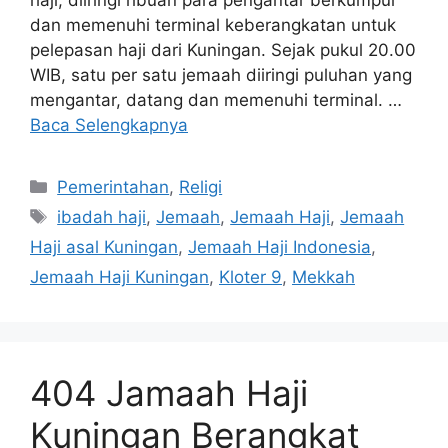
haji, diiringi ribuan para pengantar berkumpul
dan memenuhi terminal keberangkatan untuk
pelepasan haji dari Kuningan. Sejak pukul 20.00
WIB, satu per satu jemaah diiringi puluhan yang
mengantar, datang dan memenuhi terminal. …
Baca Selengkapnya
Kategori
Pemerintahan
,
Religi
Tag
ibadah haji
,
Jemaah
,
Jemaah Haji
,
Jemaah
Haji asal Kuningan
,
Jemaah Haji Indonesia
,
Jemaah Haji Kuningan
,
Kloter 9
,
Mekkah
404 Jamaah Haji
Kuningan Berangkat