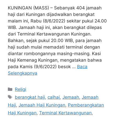
KUNINGAN (MASS) – Sebanyak 404 jamaah
haji dari Kuningan dijadwalkan berangkat
malam ini, Rabu (8/6/2022) sekitar pukul 24.00
WIB. Jamaah haji ini, akan berangkat dilepas
dari Terminal Kertawangunan Kuningan.
Bahkan, sejak pukul 20.00 WIB, para jamaah
haji sudah mulai memadati terminal dengan
diantar rombongannya masing-masing. Kasi
Haji Kemenag Kuningan, mengatakan bahwa
pada Kamis (9/6/2022) besok …
Baca
Selengkapnya
Kategori
Religi
Tag
berangkat haji
,
calhaj
,
Jemaah
,
Jemaah
Haji
,
Jemaah Haji Kuningan
,
Pemberangkatan
Haji Kuningan
,
Terminal Kertawangunan
,