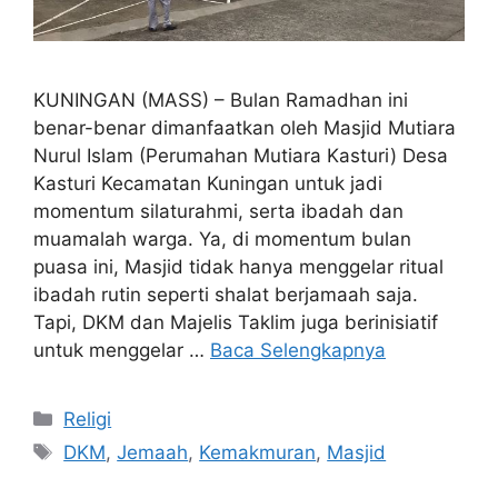
KUNINGAN (MASS) – Bulan Ramadhan ini
benar-benar dimanfaatkan oleh Masjid Mutiara
Nurul Islam (Perumahan Mutiara Kasturi) Desa
Kasturi Kecamatan Kuningan untuk jadi
momentum silaturahmi, serta ibadah dan
muamalah warga. Ya, di momentum bulan
puasa ini, Masjid tidak hanya menggelar ritual
ibadah rutin seperti shalat berjamaah saja.
Tapi, DKM dan Majelis Taklim juga berinisiatif
untuk menggelar …
Baca Selengkapnya
Kategori
Religi
Tag
DKM
,
Jemaah
,
Kemakmuran
,
Masjid