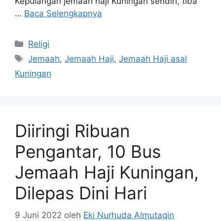
Kepulangan jemaah haji Kuningan sendiri, tiba
…
Baca Selengkapnya
Kategori
Religi
Tag
Jemaah
,
Jemaah Haji
,
Jemaah Haji asal
Kuningan
Diiringi Ribuan
Pengantar, 10 Bus
Jemaah Haji Kuningan,
Dilepas Dini Hari
9 Juni 2022
oleh
Eki Nurhuda Almutaqin