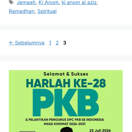
Tag
Jemaah
,
Ki Anom
,
ki anom al aziz
,
Ramadhan
,
Spiritual
Halaman
Halaman
Halaman
←
Sebelumnya
1
2
3