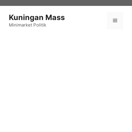
Langsung
ke
Kuningan Mass
isi
Menu
Minimarket Politik