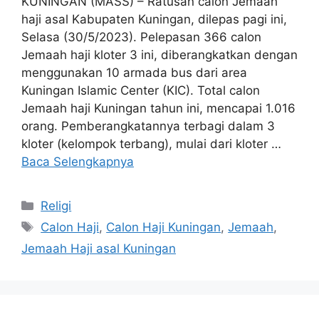
KUNINGAN (MASS) – Ratusan calon Jemaah
haji asal Kabupaten Kuningan, dilepas pagi ini,
Selasa (30/5/2023). Pelepasan 366 calon
Jemaah haji kloter 3 ini, diberangkatkan dengan
menggunakan 10 armada bus dari area
Kuningan Islamic Center (KIC). Total calon
Jemaah haji Kuningan tahun ini, mencapai 1.016
orang. Pemberangkatannya terbagi dalam 3
kloter (kelompok terbang), mulai dari kloter …
Baca Selengkapnya
Kategori
Religi
Tag
Calon Haji
,
Calon Haji Kuningan
,
Jemaah
,
Jemaah Haji asal Kuningan