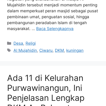
Mujahidin tersebut menjadi momentum penting
dalam memperkuat peran masjid sebagai pusat
pembinaan umat, penguatan sosial, hingga
pembangunan peradaban Islam di tengah
masyarakat. …
Baca Selengkapnya
Kategori
Desa
,
Religi
Tag
Al Mujahidin
,
Ciwaru
,
DKM
,
kuningan
Ada 11 di Kelurahan
Purwawinangun, Ini
Penjelasan Lengkap