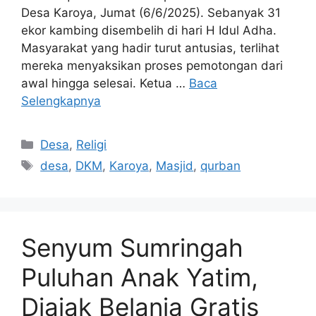
Desa Karoya, Jumat (6/6/2025). Sebanyak 31
ekor kambing disembelih di hari H Idul Adha.
Masyarakat yang hadir turut antusias, terlihat
mereka menyaksikan proses pemotongan dari
awal hingga selesai. Ketua …
Baca
Selengkapnya
Kategori
Desa
,
Religi
Tag
desa
,
DKM
,
Karoya
,
Masjid
,
qurban
Senyum Sumringah
Puluhan Anak Yatim,
Diajak Belanja Gratis