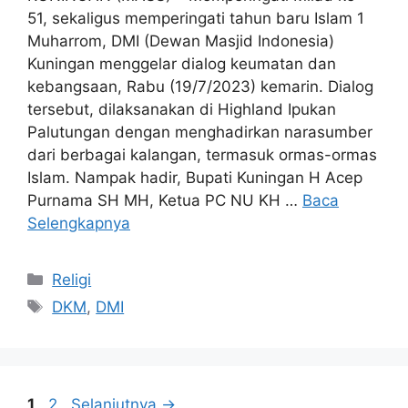
51, sekaligus memperingati tahun baru Islam 1
Muharrom, DMI (Dewan Masjid Indonesia)
Kuningan menggelar dialog keumatan dan
kebangsaan, Rabu (19/7/2023) kemarin. Dialog
tersebut, dilaksanakan di Highland Ipukan
Palutungan dengan menghadirkan narasumber
dari berbagai kalangan, termasuk ormas-ormas
Islam. Nampak hadir, Bupati Kuningan H Acep
Purnama SH MH, Ketua PC NU KH …
Baca
Selengkapnya
Kategori
Religi
Tag
DKM
,
DMI
Halaman
Halaman
1
2
Selanjutnya
→