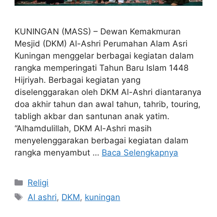
KUNINGAN (MASS) – Dewan Kemakmuran
Mesjid (DKM) Al-Ashri Perumahan Alam Asri
Kuningan menggelar berbagai kegiatan dalam
rangka memperingati Tahun Baru Islam 1448
Hijriyah. Berbagai kegiatan yang
diselenggarakan oleh DKM Al-Ashri diantaranya
doa akhir tahun dan awal tahun, tahrib, touring,
tabligh akbar dan santunan anak yatim.
“Alhamdulillah, DKM Al-Ashri masih
menyelenggarakan berbagai kegiatan dalam
rangka menyambut …
Baca Selengkapnya
Kategori
Religi
Tag
Al ashri
,
DKM
,
kuningan