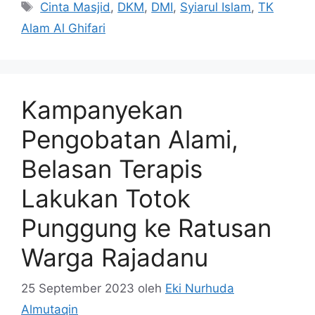
Tag
Cinta Masjid
,
DKM
,
DMI
,
Syiarul Islam
,
TK
Alam Al Ghifari
Kampanyekan
Pengobatan Alami,
Belasan Terapis
Lakukan Totok
Punggung ke Ratusan
Warga Rajadanu
25 September 2023
oleh
Eki Nurhuda
Almutaqin