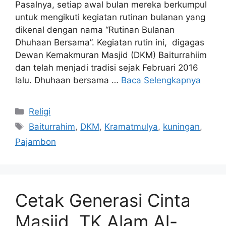
Pasalnya, setiap awal bulan mereka berkumpul
untuk mengikuti kegiatan rutinan bulanan yang
dikenal dengan nama “Rutinan Bulanan
Dhuhaan Bersama”. Kegiatan rutin ini, digagas
Dewan Kemakmuran Masjid (DKM) Baiturrahiim
dan telah menjadi tradisi sejak Februari 2016
lalu. Dhuhaan bersama …
Baca Selengkapnya
Kategori
Religi
Tag
Baiturrahim
,
DKM
,
Kramatmulya
,
kuningan
,
Pajambon
Cetak Generasi Cinta
Masjid, TK Alam Al-