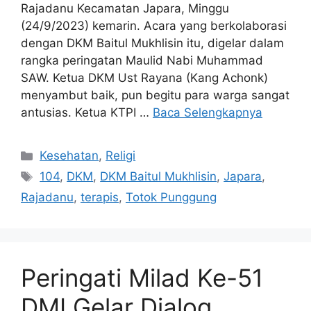
Rajadanu Kecamatan Japara, Minggu
(24/9/2023) kemarin. Acara yang berkolaborasi
dengan DKM Baitul Mukhlisin itu, digelar dalam
rangka peringatan Maulid Nabi Muhammad
SAW. Ketua DKM Ust Rayana (Kang Achonk)
menyambut baik, pun begitu para warga sangat
antusias. Ketua KTPI …
Baca Selengkapnya
Kategori
Kesehatan
,
Religi
Tag
104
,
DKM
,
DKM Baitul Mukhlisin
,
Japara
,
Rajadanu
,
terapis
,
Totok Punggung
Peringati Milad Ke-51
DMI Gelar Dialog