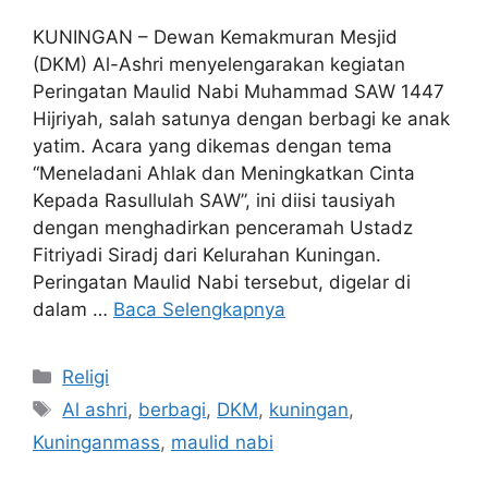
KUNINGAN – Dewan Kemakmuran Mesjid
(DKM) Al-Ashri menyelengarakan kegiatan
Peringatan Maulid Nabi Muhammad SAW 1447
Hijriyah, salah satunya dengan berbagi ke anak
yatim. Acara yang dikemas dengan tema
“Meneladani Ahlak dan Meningkatkan Cinta
Kepada Rasullulah SAW”, ini diisi tausiyah
dengan menghadirkan penceramah Ustadz
Fitriyadi Siradj dari Kelurahan Kuningan.
Peringatan Maulid Nabi tersebut, digelar di
dalam …
Baca Selengkapnya
Kategori
Religi
Tag
Al ashri
,
berbagi
,
DKM
,
kuningan
,
Kuninganmass
,
maulid nabi