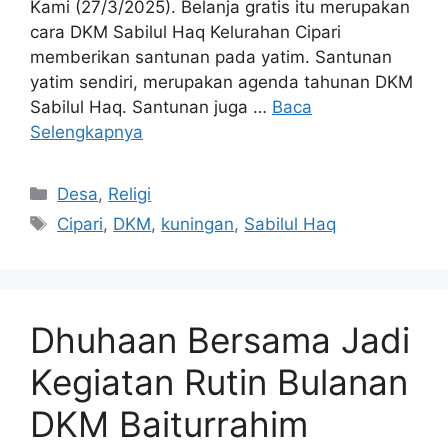
Kami (27/3/2025). Belanja gratis itu merupakan
cara DKM Sabilul Haq Kelurahan Cipari
memberikan santunan pada yatim. Santunan
yatim sendiri, merupakan agenda tahunan DKM
Sabilul Haq. Santunan juga …
Baca
Selengkapnya
Kategori
Desa
,
Religi
Tag
Cipari
,
DKM
,
kuningan
,
Sabilul Haq
Dhuhaan Bersama Jadi
Kegiatan Rutin Bulanan
DKM Baiturrahim